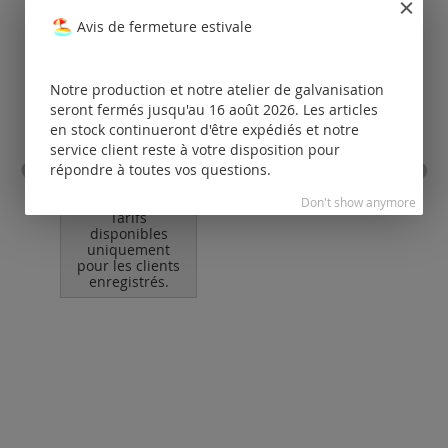
Avis de fermeture estivale
Notre production et notre atelier de galvanisation
seront fermés jusqu'au 16 août 2026. Les articles
en stock continueront d'être expédiés et notre
service client reste à votre disposition pour
anneau de fixation rond
cord
répondre à toutes vos questions.
ouvert
ferm
Don't show anymore
Tarifs
disponibles
uniquement
pour les clients
po
enregistrés.