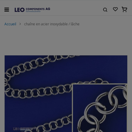
Allez
au
Mon 
contenu
Rechercher
Accueil
chaîne en acier inoxydable / lâche
Skip
to
the
end
of
the
images
gallery