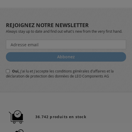
REJOIGNEZ NOTRE NEWSLETTER
Always stay up to date and find out what's new from the very first hand.
Inscription
à
notre
Abbonez
lettre
d’information
Oui,
j'ai lu et j'accepte
les conditions générales
d'affaires et
la
:
déclaration de protection des données
de LEO Components AG
36.742 produits en stock