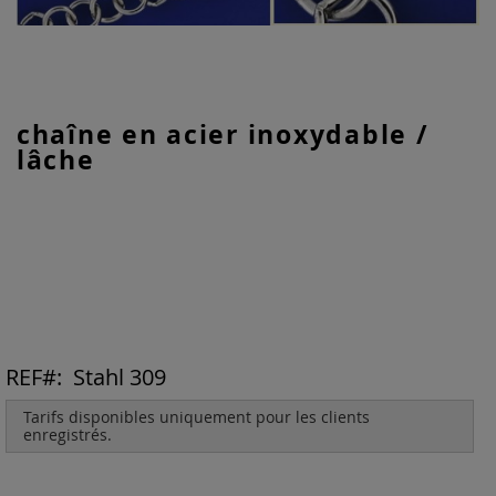
Skip
chaîne en acier inoxydable /
to
lâche
the
beginning
of
the
images
gallery
REF
Stahl 309
Tarifs disponibles uniquement pour les clients
enregistrés.