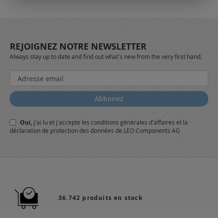
REJOIGNEZ NOTRE NEWSLETTER
Always stay up to date and find out what's new from the very first hand.
Inscription
à
notre
Abbonez
lettre
d’information
Oui,
j'ai lu et j'accepte
les conditions générales
d'affaires et
la
:
déclaration de protection des données
de LEO Components AG
36.742 produits en stock