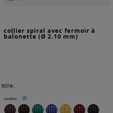
Skip
collier spiral avec fermoir à
to
baÏonette (Ø 2.10 mm)
the
beginning
of
the
images
gallery
REF
couleur
?