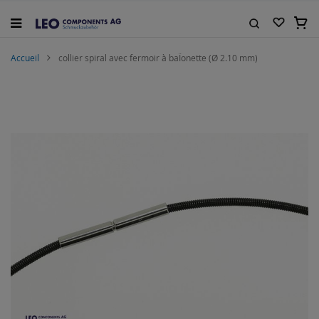
Allez
au
Mon 
contenu
Rechercher
Accueil
collier spiral avec fermoir à baÏonette (Ø 2.10 mm)
Skip
to
the
end
of
the
images
gallery