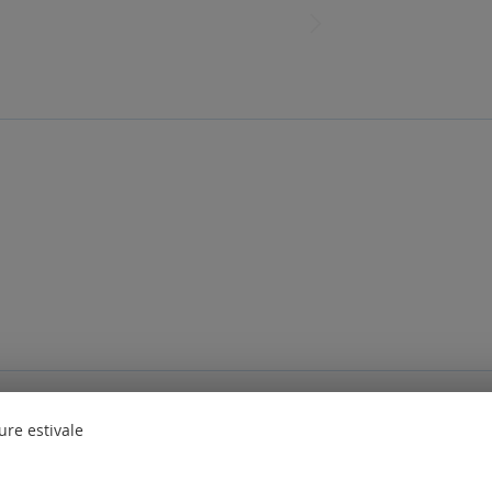
des questions. Veuillez
vous connecter
ou
créer un compte
ure estivale
nt également commandé les produits suivants