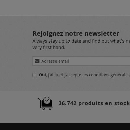
Rejoignez notre newsletter
Always stay up to date and find out what's 
very first hand.
Inscription
à
notre
Oui,
j'ai lu et j'accepte
les conditions générale
lettre
d’information
:
36.742 produits en stock