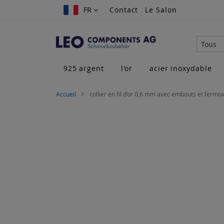
Allez
FR
FR
Contact
Le Salon
au
contenu
Tous
925 argent
l'or
acier inoxydable
Accueil
collier en fil d’or 0,6 mm avec embouts et fermoir
Skip
to
the
end
of
the
images
gallery