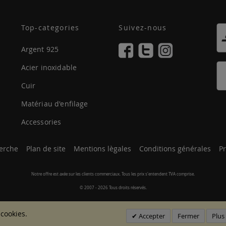
Top-categories
Suivez-nous
Argent 925
Acier inoxidable
Cuir
Matériau d'enfilage
Accessories
erche
Plan de site
Mentions lègales
Conditions générales
Pr
Notre offre est axée sur les clients commerciaux. Tous les prix s'entendent TVA comprise.
© 2007 - 2026 Tous droits réservés.
 cookies.
Accepter
Fermer
Plus