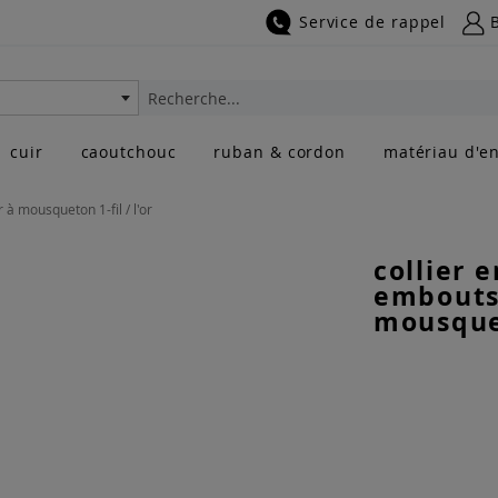
Service de rappel
Rechercher
cuir
caoutchouc
ruban & cordon
matériau d'en
 à mousqueton 1-fil / l'or
collier 
embouts 
mousquet