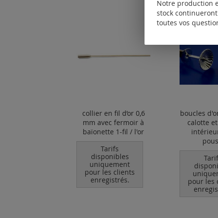
Notre production e
stock continueront 
toutes vos questio
collier en fil d’or 0,6
boucles d'o
mm avec fermoir à
calotte e
baïonette 1-fil / l'or
intérieu
pous
Tarifs
disponibles
Tari
uniquement
dispon
pour les clients
unique
enregistrés.
pour les 
enregis