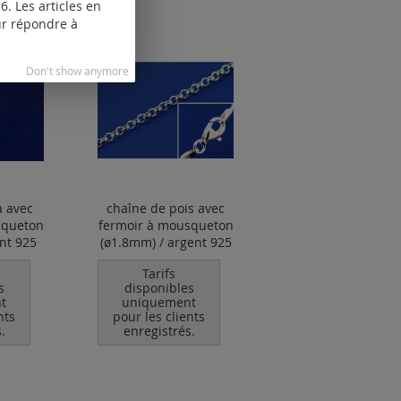
. Les articles en
our répondre à
Don't show anymore
 avec
chaîne de pois avec
squeton
fermoir à mousqueton
nt 925
(ø1.8mm) / argent 925
Tarifs
s
disponibles
t
uniquement
nts
pour les clients
.
enregistrés.