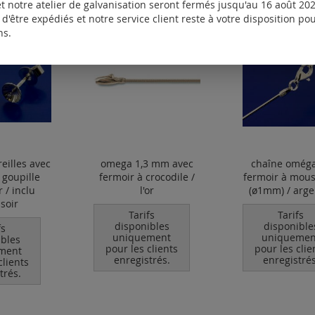
t notre atelier de galvanisation seront fermés jusqu'au 16 août 2026
d'être expédiés et notre service client reste à votre disposition p
ns.
reilles avec
omega 1,3 mm avec
chaîne oméga
t goupille
fermoir à crocodile /
fermoir à mou
r / inclu
l'or
(ø1mm) / arge
soir
Tarifs
Tarifs
disponibles
disponible
fs
uniquement
uniquemen
ibles
pour les clients
pour les clie
ment
enregistrés.
enregistrés
clients
trés.