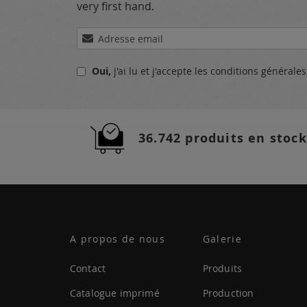
very first hand.
Inscription
à
notre
Oui,
j'ai lu et j'accepte
les conditions générale
lettre
d’information
:
36.742 produits en stock
A propos de nous
Galerie
Contact
Produits
Catalogue imprimé
Production