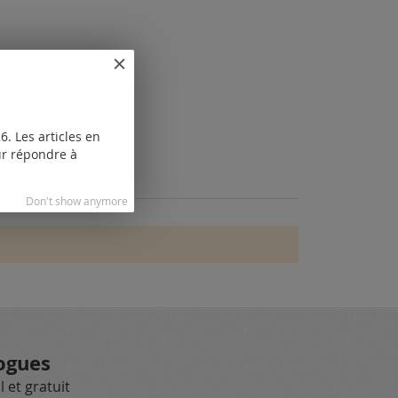
. Les articles en
our répondre à
Don't show anymore
ogues
 et gratuit