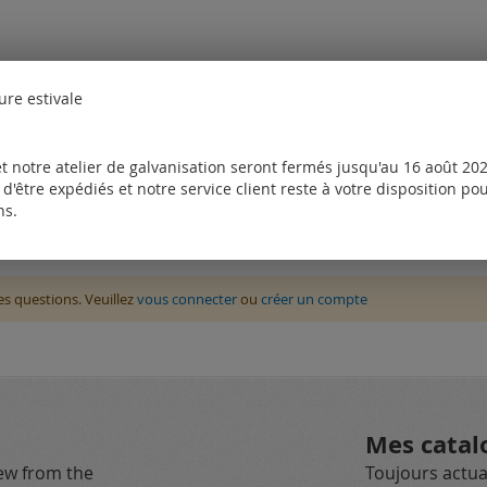
ure estivale
t notre atelier de galvanisation seront fermés jusqu'au 16 août 2026
d'être expédiés et notre service client reste à votre disposition p
ns.
des questions. Veuillez
vous connecter
ou
créer un compte
Mes catal
new from the
Toujours actual