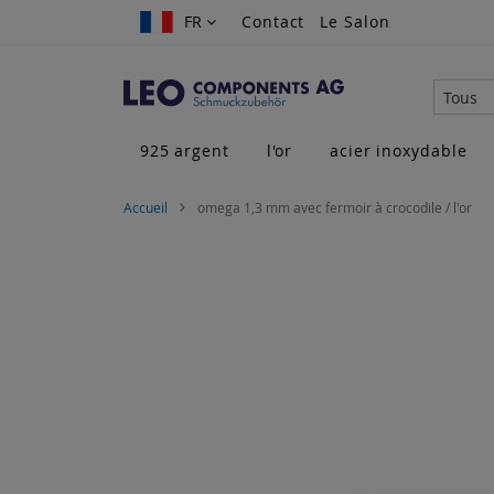
Allez
FR
FR
Contact
Le Salon
au
contenu
Tous
925 argent
l'or
acier inoxydable
Accueil
omega 1,3 mm avec fermoir à crocodile / l'or
Skip
to
the
end
of
the
images
gallery