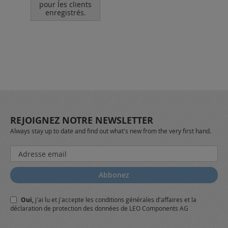
pour les clients
enregistrés.
po
REJOIGNEZ NOTRE NEWSLETTER
Always stay up to date and find out what's new from the very first hand.
Inscription
à
notre
Abbonez
lettre
d’information
Oui,
j'ai lu et j'accepte
les conditions générales
d'affaires et
la
:
déclaration de protection des données
de LEO Components AG