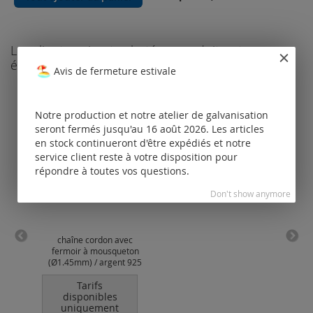
Les clients qui ont acheté ce produit ont
également commandé les produits suivants
Avis de fermeture estivale
Notre production et notre atelier de galvanisation
seront fermés jusqu'au 16 août 2026. Les articles
en stock continueront d'être expédiés et notre
service client reste à votre disposition pour
répondre à toutes vos questions.
Don't show anymore
chaîne cordon avec
chaî
fermoir à mousqueton
(Ø1.45mm) / argent 925
(Ø2
Tarifs
disponibles
uniquement