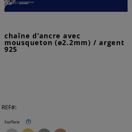
Skip
chaîne d’ancre avec
to
mousqueton (ø2.2mm) / argent
the
beginning
925
of
the
images
gallery
REF
Surface
?