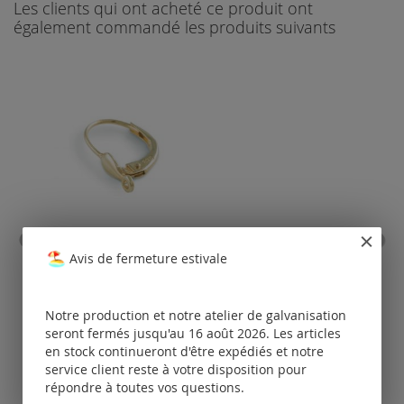
Les clients qui ont acheté ce produit ont
également commandé les produits suivants
dormeuses (œillet
Avis de fermeture estivale
transversal) / l'or
Tarifs
Notre production et notre atelier de galvanisation
disponibles
seront fermés jusqu'au 16 août 2026. Les articles
uniquement
pour les clients
po
en stock continueront d'être expédiés et notre
enregistrés.
service client reste à votre disposition pour
répondre à toutes vos questions.