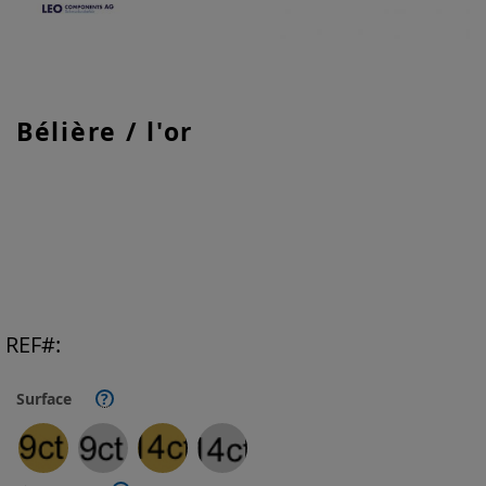
Skip
Bélière / l'or
to
the
beginning
of
the
images
gallery
REF
Surface
?