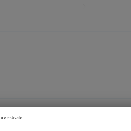
des questions. Veuillez
vous connecter
ou
créer un compte
ure estivale
nt également commandé les produits suivants