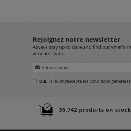
Rejoignez notre newsletter
Always stay up to date and find out what's 
very first hand.
Inscription
à
notre
Oui,
j'ai lu et j'accepte
les conditions générale
lettre
d’information
:
36.742 produits en stock