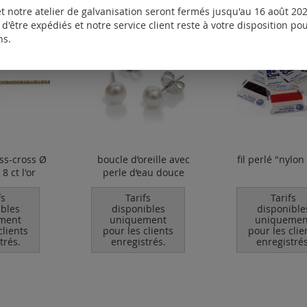
t notre atelier de galvanisation seront fermés jusqu'au 16 août 2026
d'être expédiés et notre service client reste à votre disposition p
ns.
iss-cross Ø
boucle d’oreille avec
fil perlé "nylo
8 ct l'or
perle d‘eau douce
fs
Tarifs
Tarifs
ibles
disponibles
disponible
ment
uniquement
uniquemen
clients
pour les clients
pour les clie
trés.
enregistrés.
enregistrés