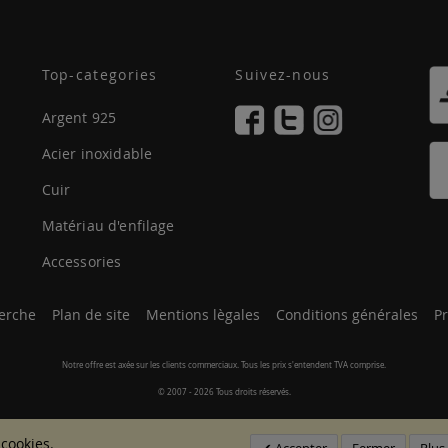
Top-categories
Suivez-nous
Argent 925
Acier inoxidable
Cuir
Matériau d'enfilage
Accessories
erche
Plan de site
Mentions lègales
Conditions générales
Pr
Notre offre est axée sur les clients commerciaux. Tous les prix s'entendent TVA comprise.
© 2007 - 2026 Tous droits réservés.
 cookies.