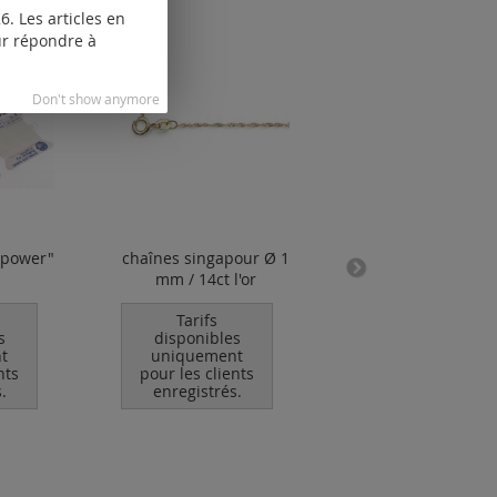
. Les articles en
our répondre à
Don't show anymore
n power"
chaînes singapour Ø 1
pince plate "Econ
mm / 14ct l'or
Tarifs
Tarifs
s
disponibles
disponibles
t
uniquement
uniquement
nts
pour les clients
pour les clients
.
enregistrés.
enregistrés.
Ajouter au
panier