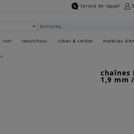
Service de rappel
Rechercher
cuir
caoutchouc
ruban & cordon
matériau d'en
'or
chaînes 
1,9 mm / 