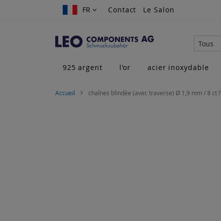
Allez
FR
FR
Contact
Le Salon
au
contenu
Tous
925 argent
l'or
acier inoxydable
Accueil
chaînes blindée (avec traverse) Ø 1,9 mm / 8 ct l
Skip
to
the
end
of
the
images
gallery