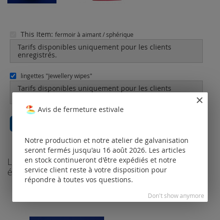
This Item:
fermoir à aimant / sphérique
Tarifs disponibles uniquement pour les clients
enregistrés.
lingettes "Jewellery wipes"
Tarifs disponibles uniquement pour les clients
enregistrés.
Avis de fermeture estivale
Total price
0,00 €
Tout ajouter au panier
Notre production et notre atelier de galvanisation
seront fermés jusqu'au 16 août 2026. Les articles
en stock continueront d'être expédiés et notre
Les clients qui ont acheté ce produit ont
service client reste à votre disposition pour
également commandé les produits suivants
répondre à toutes vos questions.
Don't show anymore