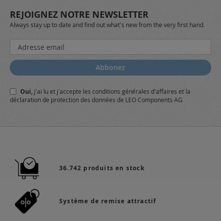
REJOIGNEZ NOTRE NEWSLETTER
Always stay up to date and find out what's new from the very first hand.
Inscription
à
notre
Abbonez
lettre
d’information
Oui,
j'ai lu et j'accepte
les conditions générales
d'affaires et
la
:
déclaration de protection des données
de LEO Components AG
36.742 produits en stock
Système de remise attractif