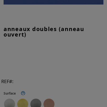
Skip
anneaux doubles (anneau
to
ouvert)
the
beginning
of
the
images
gallery
REF
Surface
?