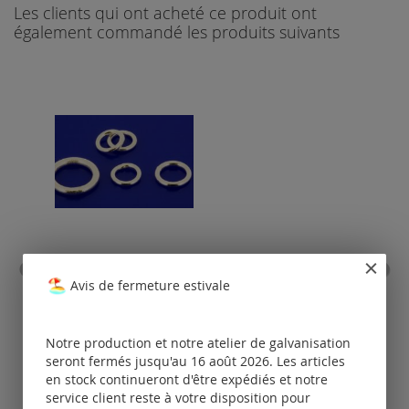
Les clients qui ont acheté ce produit ont
également commandé les produits suivants
anneau de fixation fermé /
ch
argent 925
fe
Avis de fermeture estivale
(ø
Tarifs
disponibles
uniquement
Notre production et notre atelier de galvanisation
pour les clients
seront fermés jusqu'au 16 août 2026. Les articles
po
enregistrés.
en stock continueront d'être expédiés et notre
service client reste à votre disposition pour