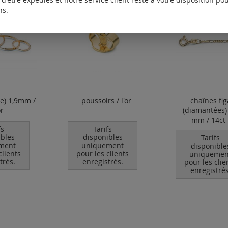
ns.
re) 1,9mm /
poussoirs / l'or
chaînes fig
or
(diamantées)
mm / 14ct l
fs
Tarifs
ibles
disponibles
Tarifs
ment
uniquement
disponible
clients
pour les clients
uniquemen
trés.
enregistrés.
pour les clie
enregistrés