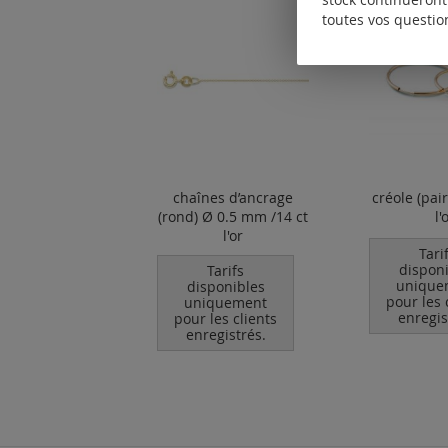
toutes vos questio
chaînes d’ancrage
créole (pai
(rond) Ø 0.5 mm /14 ct
l'
l'or
Tari
dispon
Tarifs
unique
disponibles
pour les 
uniquement
enregis
pour les clients
enregistrés.