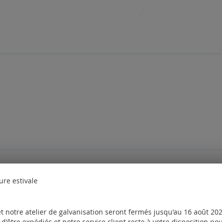
des questions. Veuillez
vous connecter
ou
créer un compte
ure estivale
nt également commandé les produits suivants
t notre atelier de galvanisation seront fermés jusqu'au 16 août 2026
d'être expédiés et notre service client reste à votre disposition p