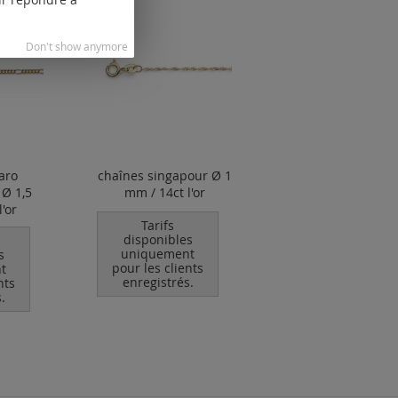
Don't show anymore
aro
chaînes singapour Ø 1
 Ø 1,5
mm / 14ct l'or
'or
Tarifs
disponibles
uniquement
s
pour les clients
t
enregistrés.
nts
.