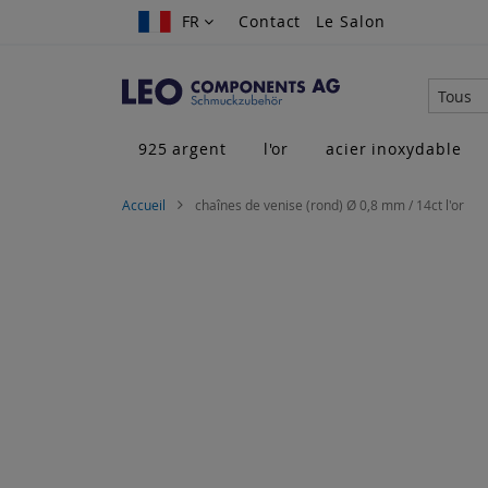
Allez
FR
FR
Contact
Le Salon
au
contenu
Tous
925 argent
l'or
acier inoxydable
Accueil
chaînes de venise (rond) Ø 0,8 mm / 14ct l'or
Skip
to
the
end
of
the
images
gallery