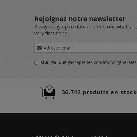
Rejoignez notre newsletter
Always stay up to date and find out what's 
very first hand.
Inscription
à
notre
Oui,
j'ai lu et j'accepte
les conditions générale
lettre
d’information
:
36.742 produits en stock