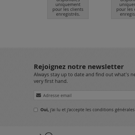
quement
uniquement
unique
les clients
pour les clients
pour les 
egistrés.
enregistrés.
enregis
Rejoignez notre newsletter
Always stay up to date and find out what's 
very first hand.
Inscription
à
notre
Oui,
j'ai lu et j'accepte
les conditions générale
lettre
d’information
: