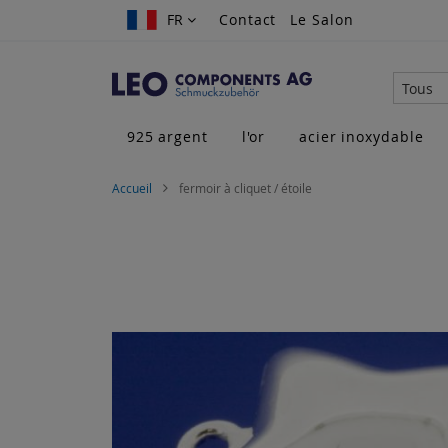
Allez
FR
FR
Contact
Le Salon
au
contenu
Tous
925 argent
l'or
acier inoxydable
Accueil
fermoir à cliquet / étoile
Skip
to
the
end
of
the
images
gallery