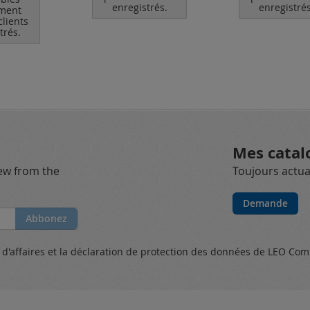
enregistrés.
enregistrés
ment
clients
trés.
Mes catal
new from the
Toujours actual
Demande
Abbonez
s
d'affaires et
la déclaration de protection des données
de LEO Com