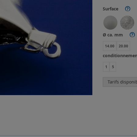
Surface
?
Ø ca. mm
?
14.00
20.00
conditionnemen
1
5
Tarifs disponi