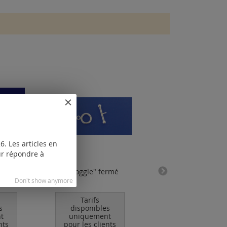
. Les articles en
our répondre à
n avec
"toggle" fermé
chaîne serpent a
inclus)
Don't show anymore
fermoir à mousqu
(ø1.2mm) / argent
Tarifs
s
disponibles
Tarifs
t
uniquement
disponibles
nts
pour les clients
uniquement