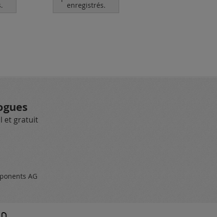
.
enregistrés.
pour les clients
enregistrés.
ogues
 et gratuit
ponents AG