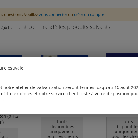
des questions. Veuillez
vous connecter
ou
créer un compte
nt également commandé les produits suivants
ure estivale
t notre atelier de galvanisation seront fermés jusqu'au 16 août 2026
d'être expédiés et notre service client reste à votre disposition p
ns.
caoutchouc
boules
Fermoir desig
rmoir à
embout (clou 
on (ø 1.2
Tarifs
Tarifs
m)
disponibles
disponible
uniquement
uniquemen
fs
pour les clients
pour les clie
ibles