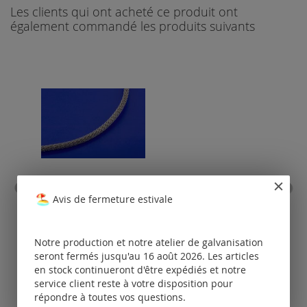
Les clients qui ont acheté ce produit ont
également commandé les produits suivants
chaîne maille avec fermoir
c
Avis de fermeture estivale
à baïonette / acier
fe
inoxydable (ø 3 mm)
(ø
Notre production et notre atelier de galvanisation
Tarifs
disponibles
seront fermés jusqu'au 16 août 2026. Les articles
uniquement
en stock continueront d'être expédiés et notre
pour les clients
po
service client reste à votre disposition pour
enregistrés.
répondre à toutes vos questions.