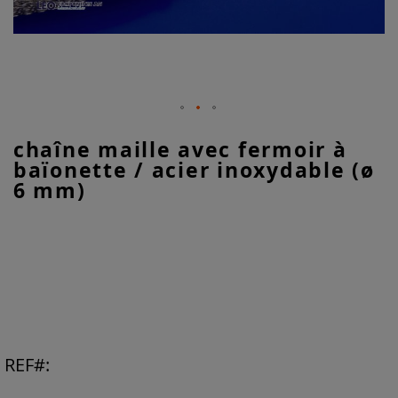
Skip
chaîne maille avec fermoir à
to
baïonette / acier inoxydable (ø
the
beginning
6 mm)
of
the
images
gallery
REF