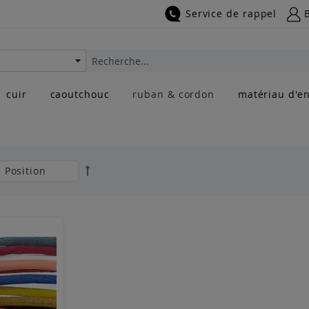
Service de rappel
Rechercher
cuir
caoutchouc
ruban & cordon
matériau d'en
Par
ordre
décroissant