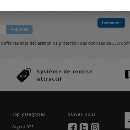
Mes catal
new from the
Toujours actual
Demande
Abbonez
s
d'affaires et
la déclaration de protection des données
de LEO Com
Système de remise
attractif
Top-categories
Suivez-nous
Argent 925