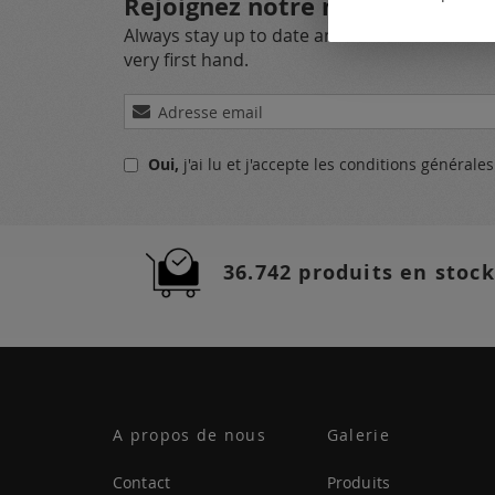
Rejoignez notre newsletter
Always stay up to date and find out what's 
very first hand.
Inscription
à
notre
Oui,
j'ai lu et j'accepte
les conditions générale
lettre
d’information
:
36.742 produits en stock
A propos de nous
Galerie
Contact
Produits