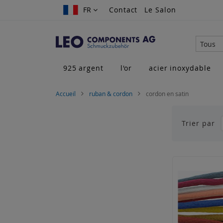
Allez
FR
FR
Contact
Le Salon
au
contenu
Tous
925 argent
l'or
acier inoxydable
Accueil
ruban & cordon
cordon en satin
Trier par