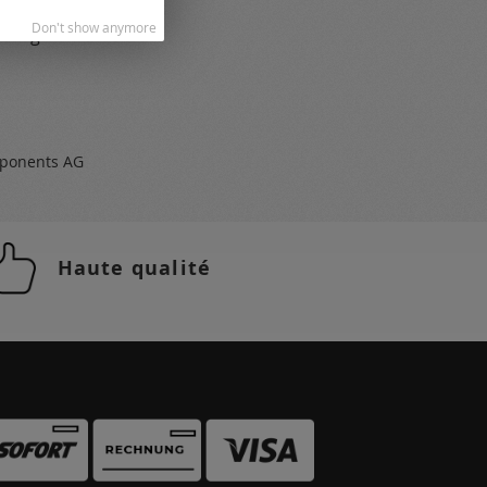
ogues
Don't show anymore
 et gratuit
ponents AG
Haute qualité