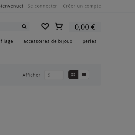
Bienvenue!
Se connecter
Créer un compte
Mon panier
0,00 €
Rechercher
filage
accessoires de bijoux
perles
Afficher
Grille
Liste
Afficher
en