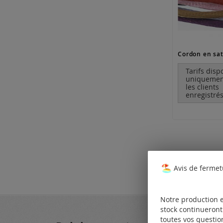
Cordon en sat
Tarifs disp
uniquemen
les clients
enregistrés
Avis de fermet
Notre production e
stock continueront 
toutes vos questio