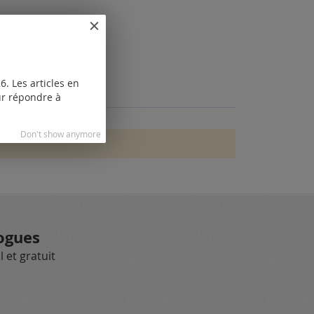
. Les articles en
our répondre à
Don't show anymore
ogues
 et gratuit