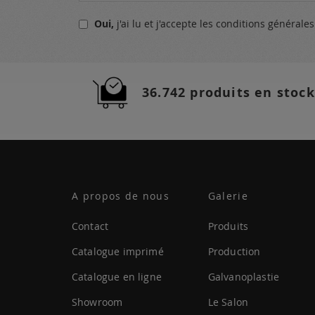
notre
Oui,
j'ai lu et j'accepte
les conditions générale
lettre
d’information
:
36.742 produits en stock
A propos de nous
Galerie
Contact
Produits
Catalogue imprimé
Production
Catalogue en ligne
Galvanoplastie
Showroom
Le Salon