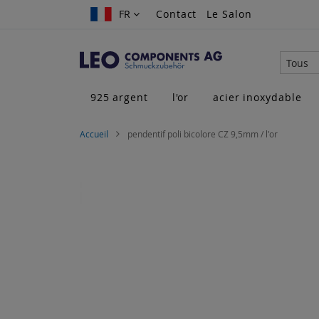
Allez
FR
FR
Contact
Le Salon
au
contenu
Tous
925 argent
l'or
acier inoxydable
Accueil
pendentif poli bicolore CZ 9,5mm / l'or
Skip
to
the
end
of
the
images
gallery