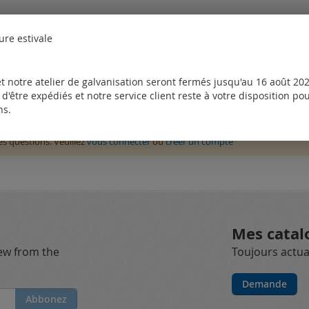
ure estivale
t notre atelier de galvanisation seront fermés jusqu'au 16 août 2026
d'être expédiés et notre service client reste à votre disposition p
ns.
des questions. Veuillez
vous connecter
ou
créer un compte
Mes catal
new from the
Toujours actual
Demande
Abbonez