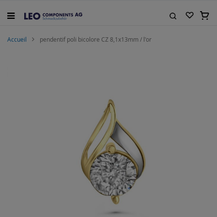
Allez
au
Mon 
contenu
Rechercher
Accueil
pendentif poli bicolore CZ 8,1x13mm / l'or
Skip
to
the
end
of
the
images
gallery