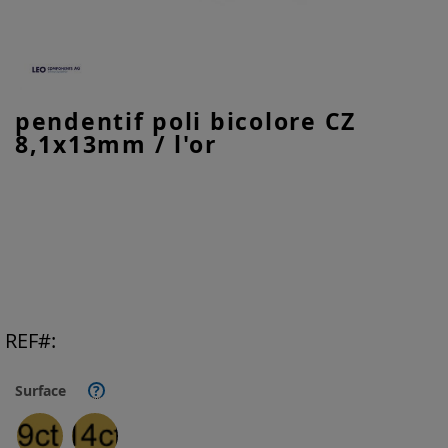
Skip
pendentif poli bicolore CZ
to
8,1x13mm / l'or
the
beginning
of
the
images
gallery
REF
Surface
?