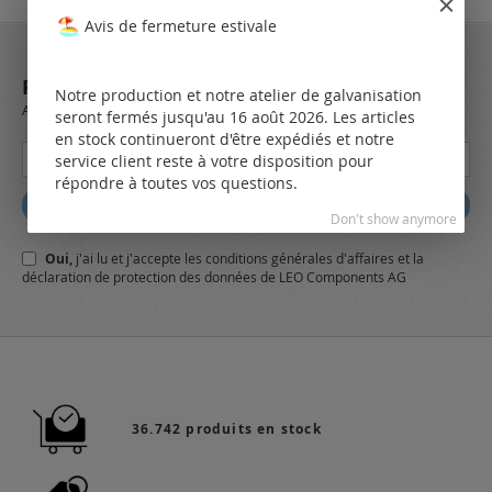
Avis de fermeture estivale
REJOIGNEZ NOTRE NEWSLETTER
Notre production et notre atelier de galvanisation
Always stay up to date and find out what's new from the very first hand.
seront fermés jusqu'au 16 août 2026. Les articles
en stock continueront d'être expédiés et notre
Inscription
service client reste à votre disposition pour
à
répondre à toutes vos questions.
notre
Abbonez
lettre
Don't show anymore
d’information
Oui,
j'ai lu et j'accepte
les conditions générales
d'affaires et
la
:
déclaration de protection des données
de LEO Components AG
36.742 produits en stock