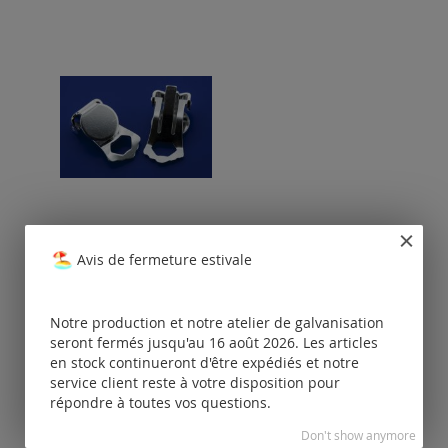
clips oreille avec plaque
Avis de fermeture estivale
Tarifs
disponibles
Notre production et notre atelier de galvanisation
uniquement
pour les clients
seront fermés jusqu'au 16 août 2026. Les articles
enregistrés.
en stock continueront d'être expédiés et notre
service client reste à votre disposition pour
répondre à toutes vos questions.
Don't show anymore