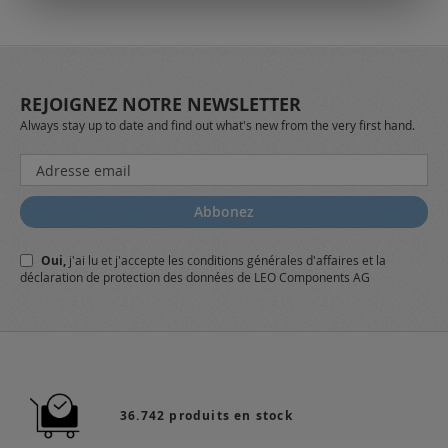
REJOIGNEZ NOTRE NEWSLETTER
Always stay up to date and find out what's new from the very first hand.
Inscription
à
notre
Abbonez
lettre
d’information
Oui,
j'ai lu et j'accepte
les conditions générales
d'affaires et
la
:
déclaration de protection des données
de LEO Components AG
36.742 produits en stock