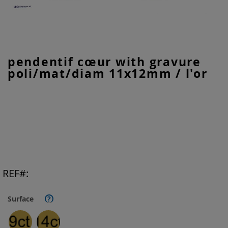
Skip
pendentif cœur with gravure
to
poli/mat/diam 11x12mm / l'or
the
beginning
of
the
images
gallery
REF
Surface
?