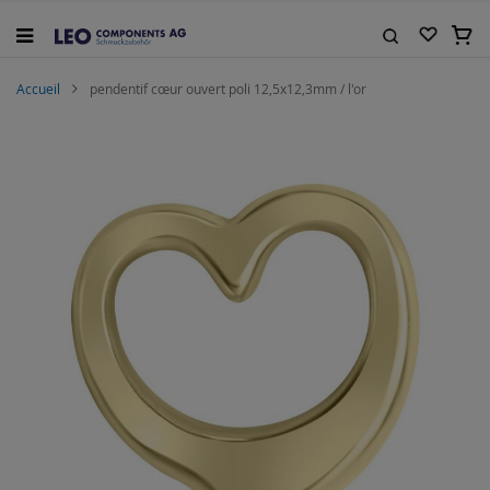
Allez
au
Mon 
contenu
Rechercher
Accueil
pendentif cœur ouvert poli 12,5x12,3mm / l'or
Skip
to
the
end
of
the
images
gallery