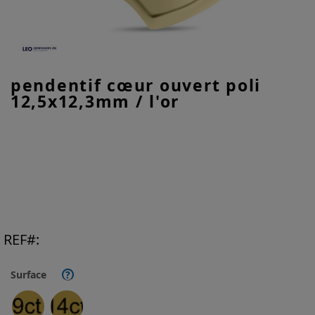
Skip
pendentif cœur ouvert poli
to
12,5x12,3mm / l'or
the
beginning
of
the
images
gallery
REF
Surface
?