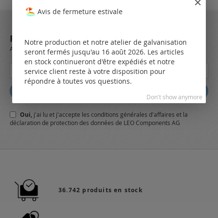
Avis de fermeture estivale
REJOIGNEZ NOTRE NEWSLETTER
Notre production et notre atelier de galvanisation
Always stay up to date and find out what's new from the very first hand.
seront fermés jusqu'au 16 août 2026. Les articles
en stock continueront d'être expédiés et notre
Inscription
service client reste à votre disposition pour
à
répondre à toutes vos questions.
notre
Abbonez
lettre
Don't show anymore
d’information
Oui,
j'ai lu et j'accepte
les conditions générales
d'affaires et
la
:
déclaration de protection des données
de LEO Components AG
36.742 produits en stock