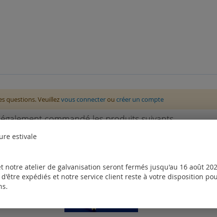
des questions. Veuillez
vous connecter
ou
créer un compte
nt également commandé les produits suivants
ure estivale
t notre atelier de galvanisation seront fermés jusqu'au 16 août 2026
d'être expédiés et notre service client reste à votre disposition p
ns.