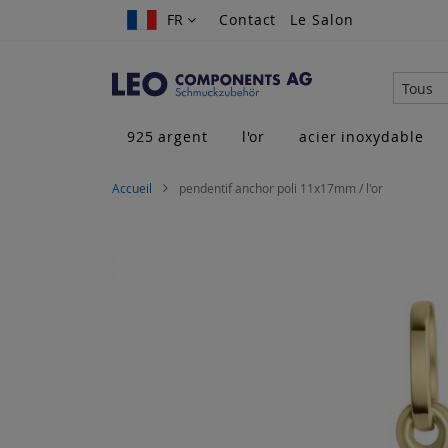
Allez
FR
FR
Contact
Le Salon
au
contenu
Tous
925 argent
l'or
acier inoxydable
Accueil
pendentif anchor poli 11x17mm / l'or
Skip
to
the
end
of
the
images
gallery