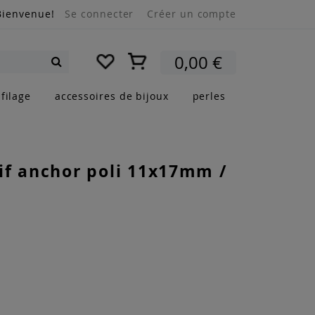
Bienvenue!
Se connecter
Créer un compte
Mon panier
0,00 €
Rechercher
filage
accessoires de bijoux
perles
if anchor poli 11x17mm /