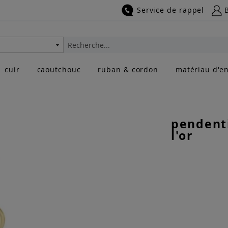
Service de rappel
Rechercher
cuir
caoutchouc
ruban & cordon
matériau d'en
pendent
l'or