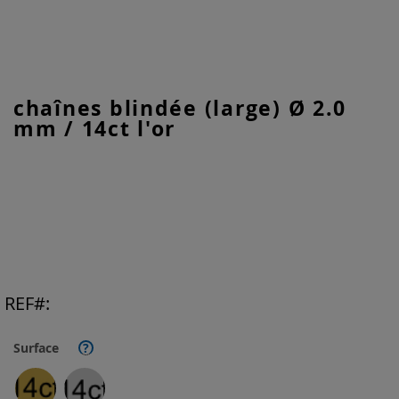
Skip
chaînes blindée (large) Ø 2.0
to
mm / 14ct l'or
the
beginning
of
the
images
gallery
REF
Surface
?