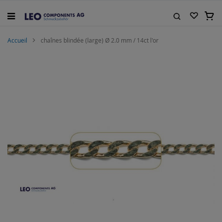
Allez
au
Mon 
contenu
Rechercher
Accueil
chaînes blindée (large) Ø 2.0 mm / 14ct l'or
Skip
to
the
end
of
the
images
gallery