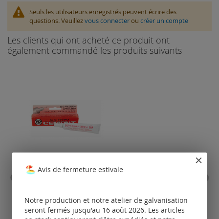
Seuls les utilisateurs enregistrés peuvent écrire des
questions. Veuillez
vous connecter
ou
créer un compte
Les clients qui ont acheté ce produit ont
également commandé les produits suivants
Avis de fermeture estivale
colle / G-S Hypo Cement
Ca
Notre production et notre atelier de galvanisation
Tarifs
disponibles
seront fermés jusqu'au 16 août 2026. Les articles
uniquement