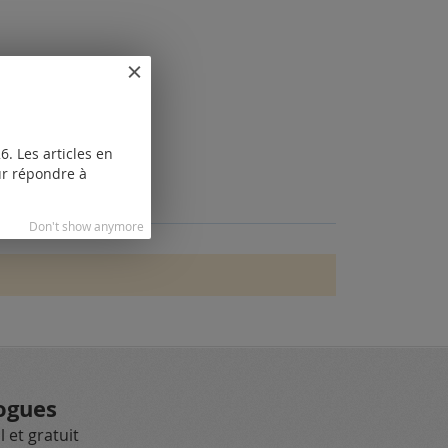
. Les articles en
our répondre à
Don't show anymore
ogues
 et gratuit