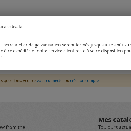
ure estivale
t notre atelier de galvanisation seront fermés jusqu'au 16 août 2026
d'être expédiés et notre service client reste à votre disposition p
ns.
des questions. Veuillez
vous connecter
ou
créer un compte
Mes catal
new from the
Toujours actual