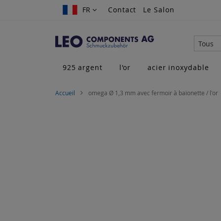
Allez
FR
FR
Contact
Le Salon
au
contenu
Tous
925 argent
l'or
acier inoxydable
Accueil
omega Ø 1,3 mm avec fermoir à baïonette / l'or
Skip
to
the
end
of
the
images
gallery