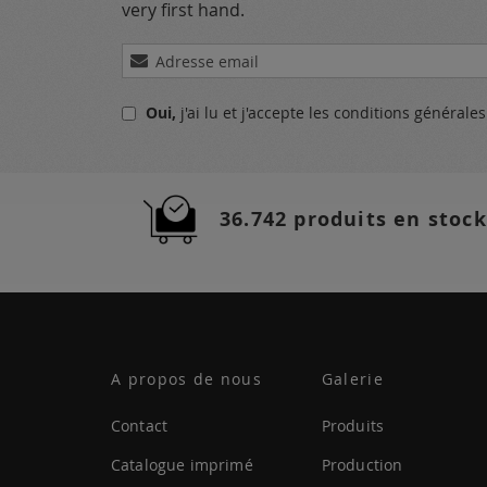
very first hand.
Inscription
à
notre
Oui,
j'ai lu et j'accepte
les conditions générale
lettre
d’information
:
36.742 produits en stock
A propos de nous
Galerie
Contact
Produits
Catalogue imprimé
Production