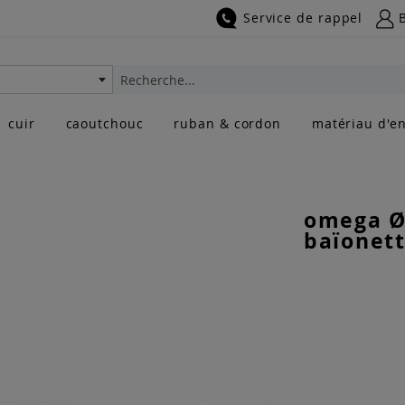
Service de rappel
Rechercher
cuir
caoutchouc
ruban & cordon
matériau d'en
omega Ø
baïonette