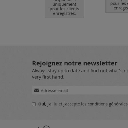
egistrés.
pour les 
uniquement
enregis
pour les clients
enregistrés.
Rejoignez notre newsletter
Always stay up to date and find out what's 
very first hand.
Inscription
à
notre
Oui,
j'ai lu et j'accepte
les conditions générale
lettre
d’information
: