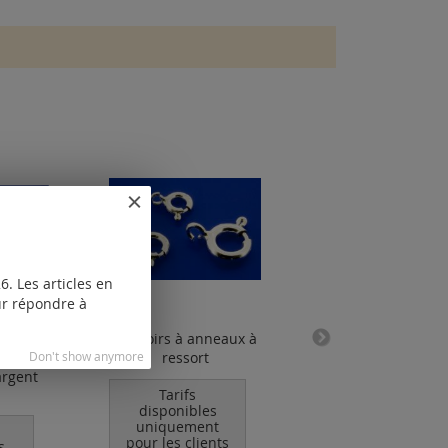
. Les articles en
our répondre à
n avec
fermoirs à anneaux à
fermoir à aimant 
squeton
Don't show anymore
ressort
notre fabricatio
argent
Tarifs
Tarifs
disponibles
disponibles
uniquement
uniquement
pour les clients
pour les clients
s