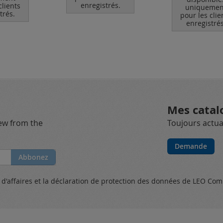
enregistrés.
clients
uniquemen
trés.
pour les clie
enregistrés
Mes catal
new from the
Toujours actual
Demande
Abbonez
s
d'affaires et
la déclaration de protection des données
de LEO Com