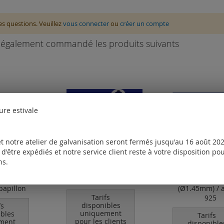
des questions. Veuillez
vous connecter
ou
créer un compte
nt également commandé les produits suivants
ure estivale
t notre atelier de galvanisation seront fermés jusqu'au 16 août 2026
d'être expédiés et notre service client reste à votre disposition p
ns.
 conforts
anneau de fixation
chaîne cordo
d'oreille en
ouvert ovale
fermoir à mou
 papillon
(Ø1.45mm) / 
Tarifs
925
disponibles
fs
uniquement
ibles
Tarifs
pour les clients
ment
disponible