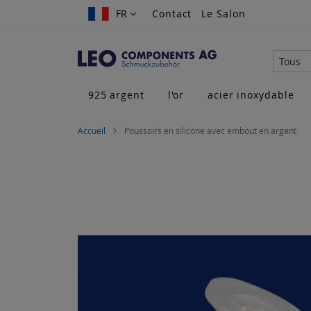
Allez
FR
FR
Contact
Le Salon
au
contenu
Tous
925 argent
l'or
acier inoxydable
Accueil
Poussoirs en silicone avec embout en argent
Skip
to
the
end
of
the
images
gallery