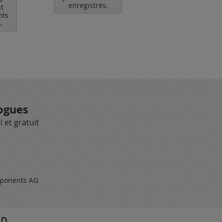
enregistrés.
enregistrés.
t
nts
.
ogues
 et gratuit
ponents AG