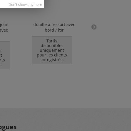
Don't show anymore
joint
douille à ressort avec
colle / G-S Hyp
avec
bord / l'or
Cement
Tarifs
Tarifs
disponibles
disponibles
uniquement
uniquement
s
pour les clients
pour les clients
t
enregistrés.
enregistrés.
nts
.
Ajouter au
panier
ogues