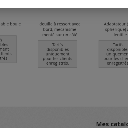
eable boule
douille à ressort avec
Adaptateur (
bord, mécanisme
sphérique) 
monté sur un côté
lentille
fs
ibles
Tarifs
Tarifs
ment
disponibles
disponible
clients
uniquement
uniquemen
trés.
pour les clients
pour les clie
enregistrés.
enregistrés
Mes catal