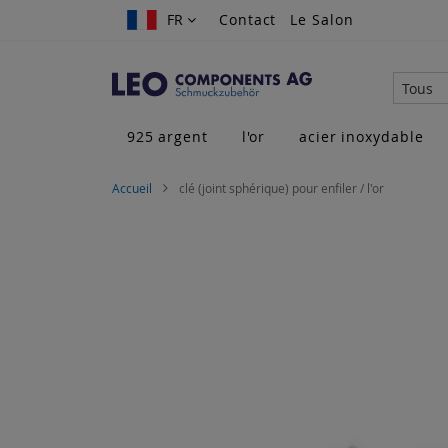
Allez
FR
FR
Contact
Le Salon
au
contenu
Tous
925 argent
l'or
acier inoxydable
Accueil
clé (joint sphérique) pour enfiler / l'or
Skip
to
the
end
of
the
images
gallery