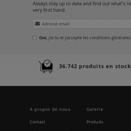
Always stay up to date and find out what's 
very first hand.
Inscription
à
notre
Oui,
j'ai lu et j'accepte
les conditions générale
lettre
d’information
:
36.742 produits en stock
A propos de nous
Galerie
Contact
Produits