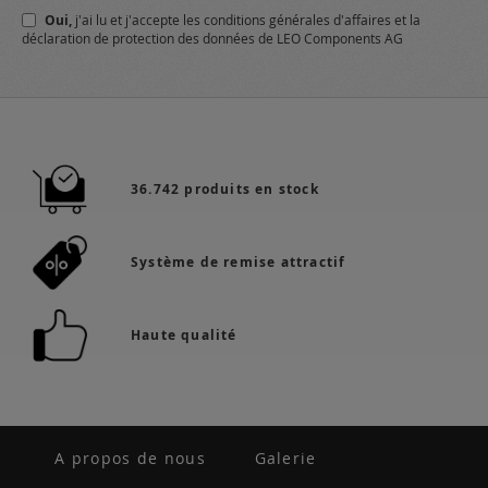
d’information
Oui,
j'ai lu et j'accepte
les conditions générales
d'affaires et
la
:
déclaration de protection des données
de LEO Components AG
36.742 produits en stock
Système de remise attractif
Haute qualité
A propos de nous
Galerie