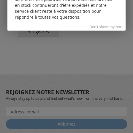
couche de nylon
en stock continueront d'être expédiés et notre
service client reste à votre disposition pour
Tarifs
répondre à toutes vos questions.
disponibles
uniquement
pour les clients
po
Don't show anymore
enregistrés.
REJOIGNEZ NOTRE NEWSLETTER
Always stay up to date and find out what's new from the very first hand.
Inscription
à
notre
Abbonez
lettre