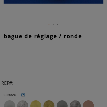
Skip
bague de réglage / ronde
to
the
beginning
of
the
images
gallery
REF
Surface
?