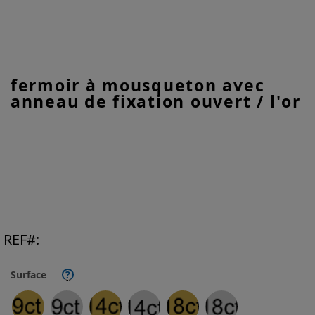
Skip
fermoir à mousqueton avec
to
anneau de fixation ouvert / l'or
the
beginning
of
the
images
gallery
REF
Surface
?