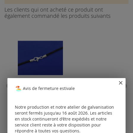
Les clients qui ont acheté ce produit ont
également commandé les produits suivants
Avis de fermeture estivale
fil de coton avec embouts
fe
et fermoir à mousqueton
ave
o
Notre production et notre atelier de galvanisation
Tarifs
disponibles
seront fermés jusqu'au 16 août 2026. Les articles
uniquement
en stock continueront d'être expédiés et notre
pour les clients
po
service client reste à votre disposition pour
enregistrés.
répondre à toutes vos questions.