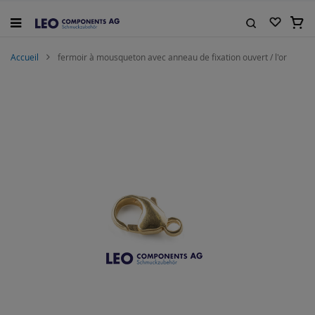
Allez
au
Mon 
contenu
Rechercher
Accueil
fermoir à mousqueton avec anneau de fixation ouvert / l'or
Skip
to
the
end
of
the
images
gallery