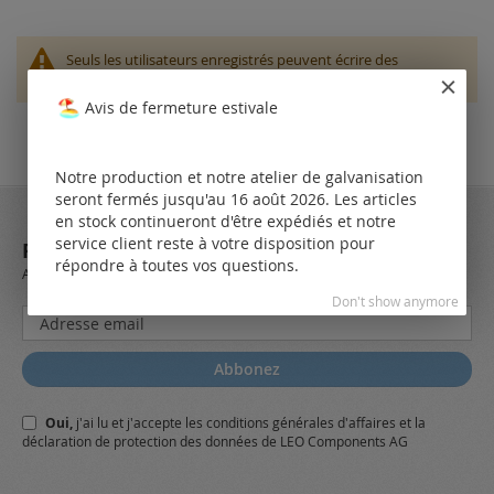
Seuls les utilisateurs enregistrés peuvent écrire des
questions. Veuillez
vous connecter
ou
créer un compte
Avis de fermeture estivale
Notre production et notre atelier de galvanisation
seront fermés jusqu'au 16 août 2026. Les articles
en stock continueront d'être expédiés et notre
service client reste à votre disposition pour
REJOIGNEZ NOTRE NEWSLETTER
répondre à toutes vos questions.
Always stay up to date and find out what's new from the very first hand.
Don't show anymore
Inscription
à
notre
Abbonez
lettre
d’information
Oui,
j'ai lu et j'accepte
les conditions générales
d'affaires et
la
:
déclaration de protection des données
de LEO Components AG