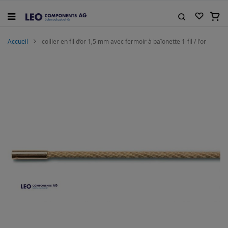
Allez
au
Mon 
contenu
Rechercher
Accueil
collier en fil d’or 1,5 mm avec fermoir à baïonette 1-fil / l'or
Skip
to
the
end
of
the
images
gallery