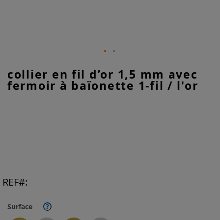
Skip
collier en fil d’or 1,5 mm avec
to
fermoir à baïonette 1-fil / l'or
the
beginning
of
the
images
gallery
REF
Surface
?