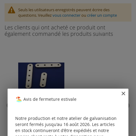
Seuls les utilisateurs enregistrés peuvent écrire des
questions. Veuillez
vous connecter
ou
créer un compte
Les clients qui ont acheté ce produit ont
également commandé les produits suivants
Avis de fermeture estivale
barettes intercalaires
bou
calot
Notre production et notre atelier de galvanisation
seront fermés jusqu'au 16 août 2026. Les articles
Tarifs
en stock continueront d'être expédiés et notre
disponibles