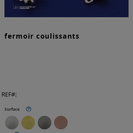
Skip
fermoir coulissants
to
the
beginning
of
the
images
gallery
REF
Surface
?