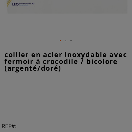
Skip
collier en acier inoxydable avec
to
fermoir à crocodile / bicolore
the
beginning
(argenté/doré)
of
the
images
gallery
REF