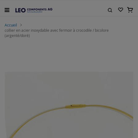
Allez
au
Mon 
contenu
Rechercher
Accueil
collier en acier inoxydable avec fermoir à crocodile / bicolore
(argenté/doré)
Skip
to
the
end
of
the
images
gallery