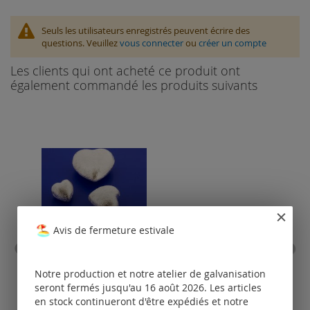
Seuls les utilisateurs enregistrés peuvent écrire des
questions. Veuillez
vous connecter
ou
créer un compte
Les clients qui ont acheté ce produit ont
également commandé les produits suivants
Avis de fermeture estivale
cœurs percés en travers /
cor
brossés
em
Notre production et notre atelier de galvanisation
mou
seront fermés jusqu'au 16 août 2026. Les articles
Tarifs
en stock continueront d'être expédiés et notre
disponibles