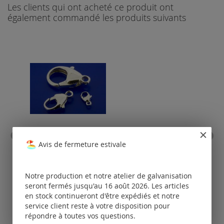
Les clients qui ont acheté ce produit ont
également commandé les produits suivants
fermoir à mousqueton
anne
Avis de fermeture estivale
avec anneau de fixation
fermé / argent 925
Tarifs
Notre production et notre atelier de galvanisation
disponibles
seront fermés jusqu'au 16 août 2026. Les articles
uniquement
po
en stock continueront d'être expédiés et notre
pour les clients
service client reste à votre disposition pour
enregistrés.
répondre à toutes vos questions.