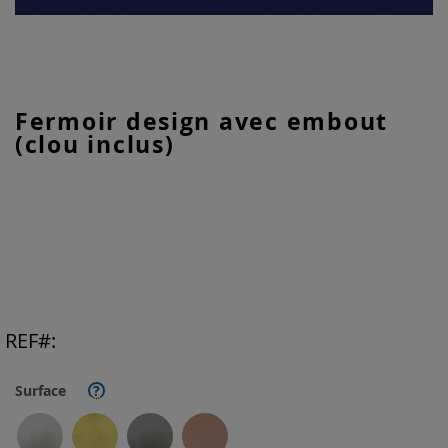
Skip
Fermoir design avec embout
to
(clou inclus)
the
beginning
of
the
images
gallery
REF
Surface
?