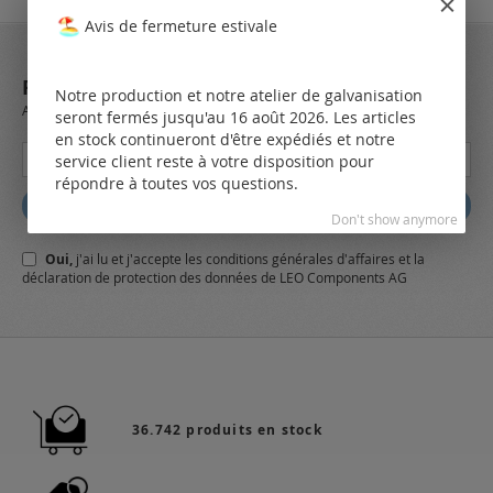
Avis de fermeture estivale
REJOIGNEZ NOTRE NEWSLETTER
Notre production et notre atelier de galvanisation
Always stay up to date and find out what's new from the very first hand.
seront fermés jusqu'au 16 août 2026. Les articles
en stock continueront d'être expédiés et notre
Inscription
service client reste à votre disposition pour
à
répondre à toutes vos questions.
notre
Abbonez
lettre
Don't show anymore
d’information
Oui,
j'ai lu et j'accepte
les conditions générales
d'affaires et
la
:
déclaration de protection des données
de LEO Components AG
36.742 produits en stock