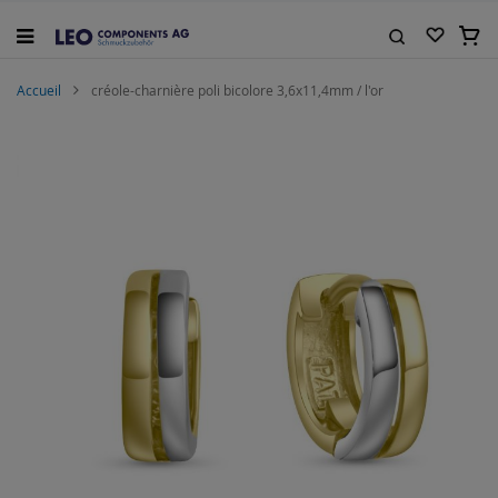
Allez
au
Mon 
contenu
Rechercher
Accueil
créole-charnière poli bicolore 3,6x11,4mm / l'or
Skip
to
the
end
of
the
images
gallery