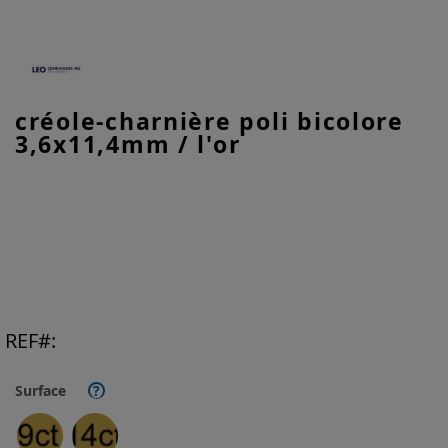
Skip
créole-charnière poli bicolore
to
3,6x11,4mm / l'or
the
beginning
of
the
images
gallery
REF
Surface
?