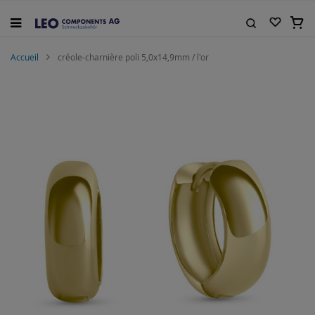
Allez
au
Mon 
contenu
Rechercher
Accueil
créole-charnière poli 5,0x14,9mm / l'or
Skip
to
the
end
of
the
images
gallery