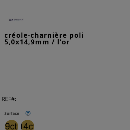
Skip
créole-charnière poli
to
5,0x14,9mm / l'or
the
beginning
of
the
images
gallery
REF
Surface
?