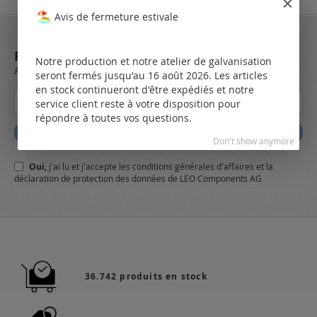
Avis de fermeture estivale
REJOIGNEZ NOTRE NEWSLETTER
Notre production et notre atelier de galvanisation
Always stay up to date and find out what's new from the very first hand.
seront fermés jusqu'au 16 août 2026. Les articles
en stock continueront d'être expédiés et notre
Inscription
service client reste à votre disposition pour
à
répondre à toutes vos questions.
notre
Abbonez
lettre
Don't show anymore
d’information
Oui,
j'ai lu et j'accepte
les conditions générales
d'affaires et
la
:
déclaration de protection des données
de LEO Components AG
36.742 produits en stock