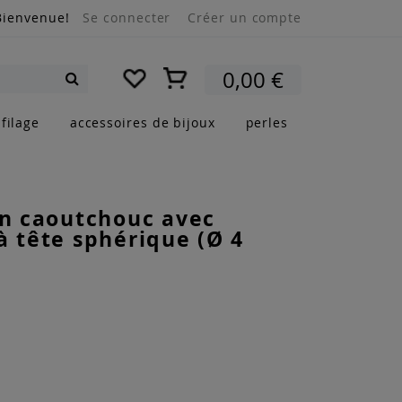
Bienvenue!
Se connecter
Créer un compte
Mon panier
0,00 €
Rechercher
filage
accessoires de bijoux
perles
en caoutchouc avec
à tête sphérique (Ø 4