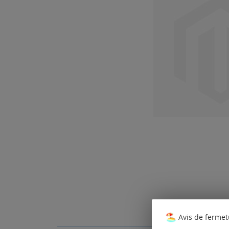
Avis de fermet
Skip
to