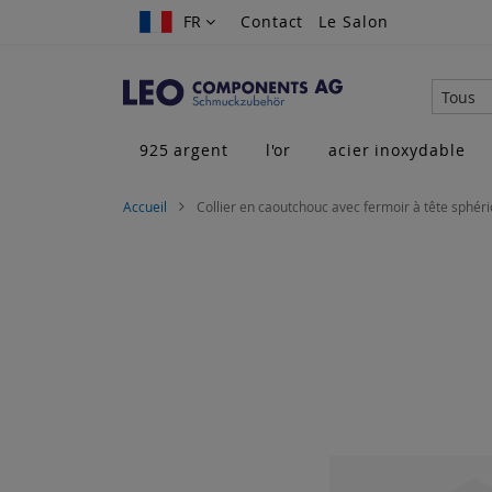
Allez
FR
FR
Contact
Le Salon
au
contenu
Tous
925 argent
l'or
acier inoxydable
Accueil
Collier en caoutchouc avec fermoir à tête sphér
Skip
to
the
end
of
the
images
gallery