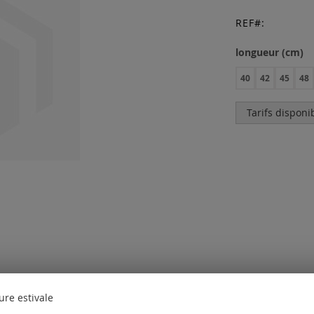
REF
longueur (cm)
40
42
45
48
Tarifs disponi
ure estivale