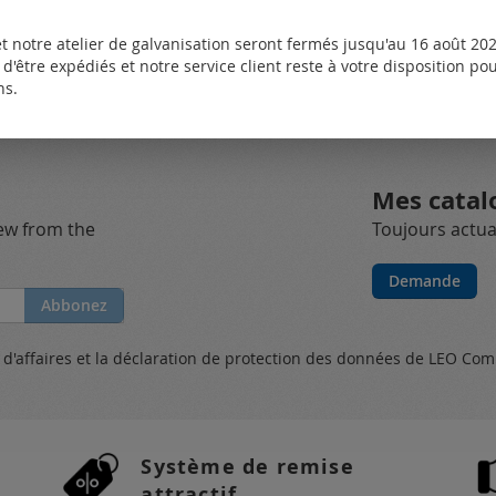
t notre atelier de galvanisation seront fermés jusqu'au 16 août 2026
des questions. Veuillez
vous connecter
ou
créer un compte
d'être expédiés et notre service client reste à votre disposition p
ns.
Mes catal
new from the
Toujours actual
Demande
Abbonez
s
d'affaires et
la déclaration de protection des données
de LEO Com
Système de remise
attractif