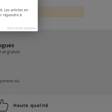
. Les articles en
our répondre à
Don't show anymore
ogues
 et gratuit
ponents AG
Haute qualité