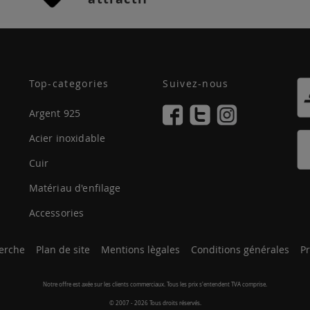
Top-categories
Suivez-nous
Argent 925
Acier inoxidable
Cuir
Matériau d'enfilage
Accessories
erche
Plan de site
Mentions lègales
Conditions générales
Pr
Notre offre est axée sur les clients commerciaux. Tous les prix s'entendent TVA comprise.
© 2007 - 2026 Tous droits réservés.