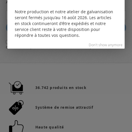
Always stay up to date and find out what's new from the very first hand.
Notre production et notre atelier de galvanisation
Inscription
seront fermés jusqu'au 16 août 2026. Les articles
à
en stock continueront d'être expédiés et notre
notre
Abbonez
service client reste à votre disposition pour
lettre
répondre à toutes vos questions.
d’information
Oui,
j'ai lu et j'accepte
les conditions générales
d'affaires et
la
:
Don't show anymore
déclaration de protection des données
de LEO Components AG
36.742 produits en stock
Système de remise attractif
Haute qualité