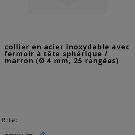
Skip
collier en acier inoxydable avec
to
fermoir à tête sphérique /
the
beginning
marron (Ø 4 mm, 25 rangées)
of
the
images
gallery
REF
longueur (cm)
?