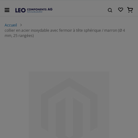
Allez
au
Mon 
contenu
Rechercher
Accueil
collier en acier inoxydable avec fermoir à tête sphérique / marron (Ø 4
mm, 25 rangées)
Skip
to
the
end
of
the
images
gallery