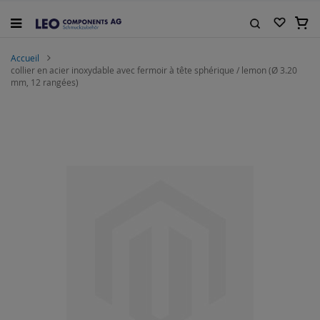
Allez
au
Mon 
contenu
Rechercher
Accueil
collier en acier inoxydable avec fermoir à tête sphérique / lemon (Ø 3.20
mm, 12 rangées)
Skip
to
the
end
of
the
images
gallery