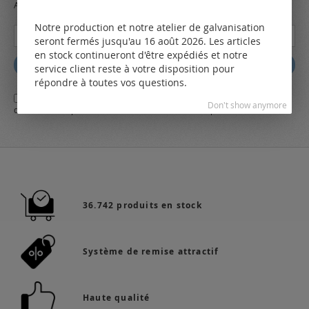
Always stay up to date and find out what's new from the very first hand.
Notre production et notre atelier de galvanisation
Inscription
seront fermés jusqu'au 16 août 2026. Les articles
à
en stock continueront d'être expédiés et notre
notre
Abbonez
service client reste à votre disposition pour
lettre
répondre à toutes vos questions.
d’information
Oui,
j'ai lu et j'accepte
les conditions générales
d'affaires et
la
:
Don't show anymore
déclaration de protection des données
de LEO Components AG
36.742 produits en stock
Système de remise attractif
Haute qualité