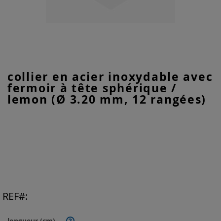
Skip
collier en acier inoxydable avec
to
fermoir à tête sphérique /
the
beginning
lemon (Ø 3.20 mm, 12 rangées)
of
the
images
gallery
REF
longueur (cm)
?