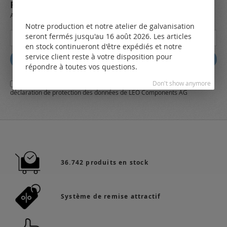
REJOIGNEZ NOTRE NEWSLETTER
Always stay up to date and find out what's new from the very first hand.
Notre production et notre atelier de galvanisation
Inscription
seront fermés jusqu'au 16 août 2026. Les articles
à
en stock continueront d'être expédiés et notre
notre
service client reste à votre disposition pour
Abbonez
lettre
répondre à toutes vos questions.
d’information
Don't show anymore
Oui,
j'ai lu et j'accepte
les conditions générales
d'affaires et
la
:
déclaration de protection des données
de LEO Components AG
36.742 produits en stock
Système de remise attractif