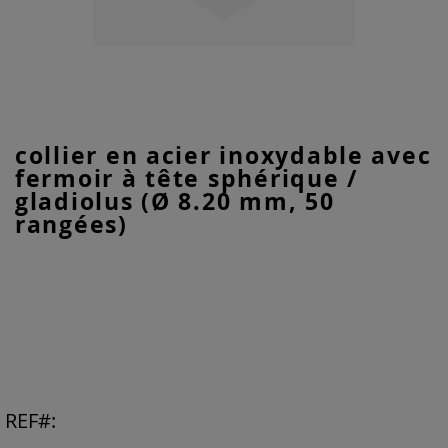
Skip
collier en acier inoxydable avec
to
fermoir à tête sphérique /
the
beginning
gladiolus (Ø 8.20 mm, 50
of
rangées)
the
images
gallery
REF