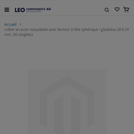
Allez
au
Mon 
contenu
Rechercher
Accueil
collier en acier inoxydable avec fermoir à tête sphérique / gladiolus (Ø 8.20
mm, 50 rangées)
Skip
to
the
end
of
the
images
gallery