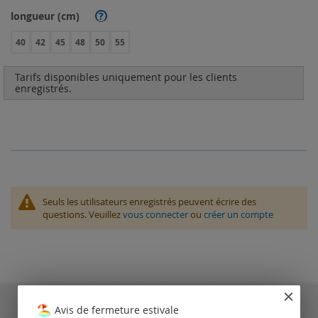
longueur (cm)
?
40
42
45
48
50
55
Tarifs disponibles uniquement pour les clients
enregistrés.
Seuls les utilisateurs enregistrés peuvent écrire des
questions. Veuillez
vous connecter
ou
créer un compte
Avis de fermeture estivale