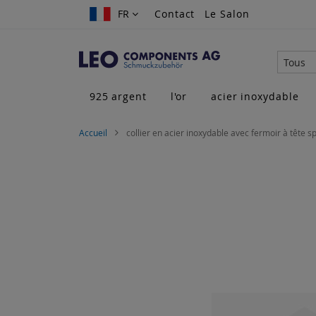
Allez
FR
FR
Contact
Le Salon
au
contenu
Tous
925 argent
l'or
acier inoxydable
Accueil
collier en acier inoxydable avec fermoir à tête 
Skip
to
the
end
of
the
images
gallery