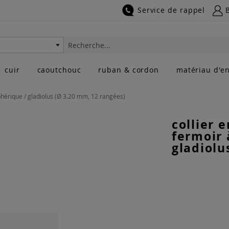
Service de rappel
Rechercher
cuir
caoutchouc
ruban & cordon
matériau d'en
sphérique / gladiolus (Ø 3.20 mm, 12 rangées)
collier 
fermoir 
gladiolu