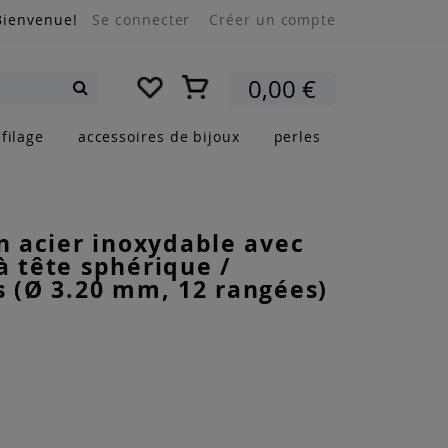
Bienvenue!
Se connecter
Créer un compte
Mon panier
0,00 €
Rechercher
filage
accessoires de bijoux
perles
en acier inoxydable avec
à tête sphérique /
s (Ø 3.20 mm, 12 rangées)