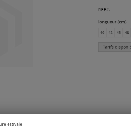
REF
longueur (cm)
40
42
45
48
Tarifs disponi
ure estivale