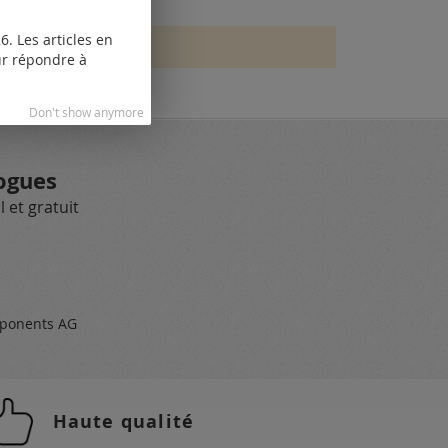
. Les articles en
our répondre à
Don't show anymore
ogues
 et gratuit
ponents AG
Haute qualité