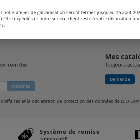
t notre atelier de galvanisation seront fermés jusqu'au 16 août 2026
des questions. Veuillez
vous connecter
ou
créer un compte
d'être expédiés et notre service client reste à votre disposition p
ns.
Mes catal
new from the
Toujours actual
Demande
Abbonez
s
d'affaires et
la déclaration de protection des données
de LEO Com
Système de remise
attractif