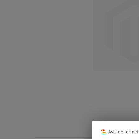
Avis de fermet
Skip
to