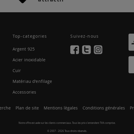
Top-categories
Suivez-nous
Argent 925
Acier inoxidable
Cuir
Matériau d'enfilage
Accessories
erche
Plan de site
Mentions lègales
Conditions générales
Pr
Notre offre est axée sur les clients commerciaux. Tous les prix s'entendent TVA comprise.
© 2007 - 2026 Tous droits réservés.