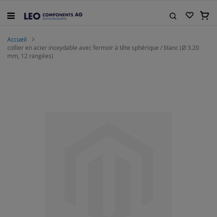
Allez
au
Mon 
contenu
Rechercher
Accueil
collier en acier inoxydable avec fermoir à tête sphérique / blanc (Ø 3.20
mm, 12 rangées)
Skip
to
the
end
of
the
images
gallery