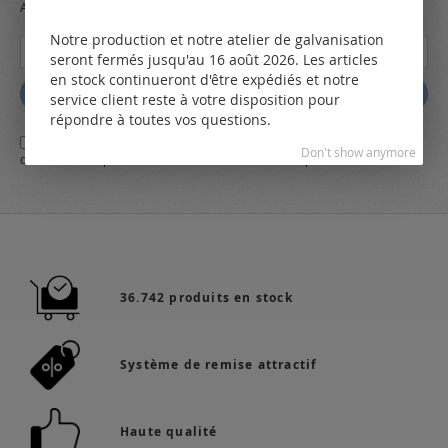
Always stay up to date and find out what's new from the very first hand.
Notre production et notre atelier de galvanisation
Inscription
seront fermés jusqu'au 16 août 2026. Les articles
à
en stock continueront d'être expédiés et notre
notre
Abbonez
service client reste à votre disposition pour
lettre
répondre à toutes vos questions.
d’information
Oui,
j'ai lu et j'accepte
les conditions générales
d'affaires et
la
:
Don't show anymore
déclaration de protection des données
de LEO Components AG
36.742 produits en stock
Système de remise attractif
Haute qualité