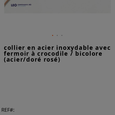
Skip
collier en acier inoxydable avec
to
fermoir à crocodile / bicolore
the
beginning
(acier/doré rosé)
of
the
images
gallery
REF