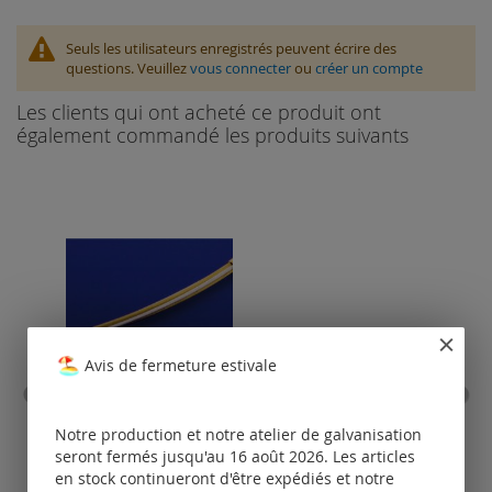
Seuls les utilisateurs enregistrés peuvent écrire des
questions. Veuillez
vous connecter
ou
créer un compte
Les clients qui ont acheté ce produit ont
également commandé les produits suivants
Avis de fermeture estivale
collier en acier inoxydable
cor
avec fermoir à baïonette /
fer
Notre production et notre atelier de galvanisation
bicolore (argenté/doré)
seront fermés jusqu'au 16 août 2026. Les articles
en stock continueront d'être expédiés et notre
Tarifs