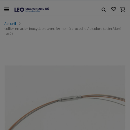
Allez
au
Mon 
contenu
Rechercher
Accueil
collier en acier inoxydable avec fermoir à crocodile / bicolore (acier/doré
rosé)
Skip
to
the
end
of
the
images
gallery