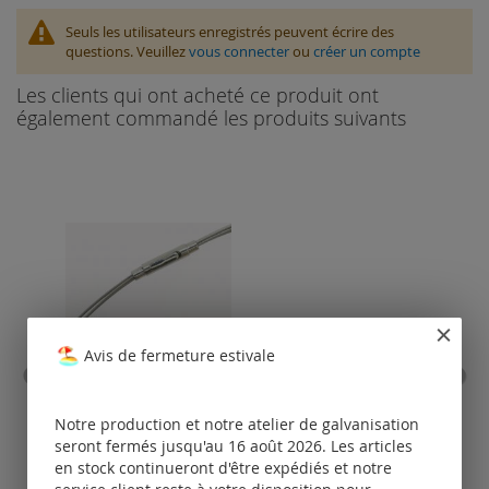
Seuls les utilisateurs enregistrés peuvent écrire des
questions. Veuillez
vous connecter
ou
créer un compte
Les clients qui ont acheté ce produit ont
également commandé les produits suivants
Avis de fermeture estivale
collier en acier inoxydable
pouss
avec fermoir à crocodile /
Notre production et notre atelier de galvanisation
avec plusieurs rangs
seront fermés jusqu'au 16 août 2026. Les articles
Tarifs
en stock continueront d'être expédiés et notre
disponibles