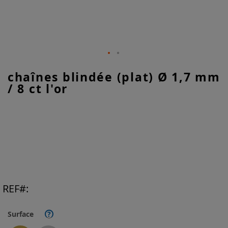
Skip
chaînes blindée (plat) Ø 1,7 mm
to
/ 8 ct l'or
the
beginning
of
the
images
gallery
REF
Surface
?