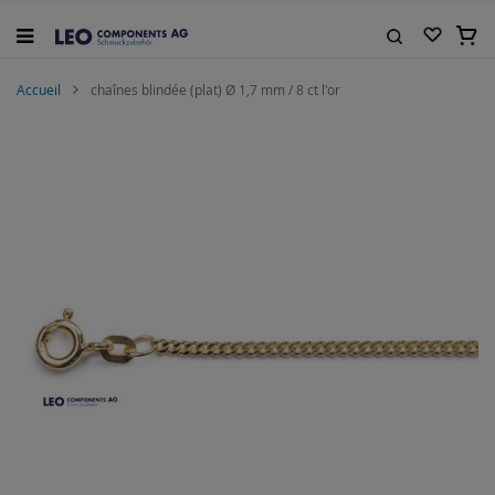
Allez
au
Mon 
contenu
Rechercher
Accueil
chaînes blindée (plat) Ø 1,7 mm / 8 ct l'or
Skip
to
the
end
of
the
images
gallery