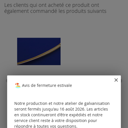
Les clients qui ont acheté ce produit ont
également commandé les produits suivants
collier en acier inoxydable
fe
Avis de fermeture estivale
avec fermoir à baïonette /
bicolore (argenté/doré)
Tarifs
Notre production et notre atelier de galvanisation
disponibles
seront fermés jusqu'au 16 août 2026. Les articles
uniquement
po
en stock continueront d'être expédiés et notre
pour les clients
enregistrés.
service client reste à votre disposition pour
répondre à toutes vos questions.