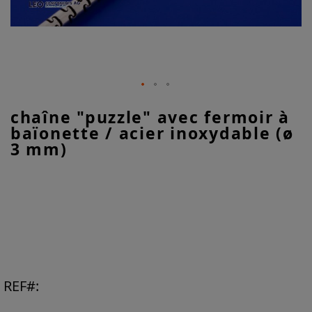
Skip
chaîne "puzzle" avec fermoir à
to
baïonette / acier inoxydable (ø
the
beginning
3 mm)
of
the
images
gallery
REF