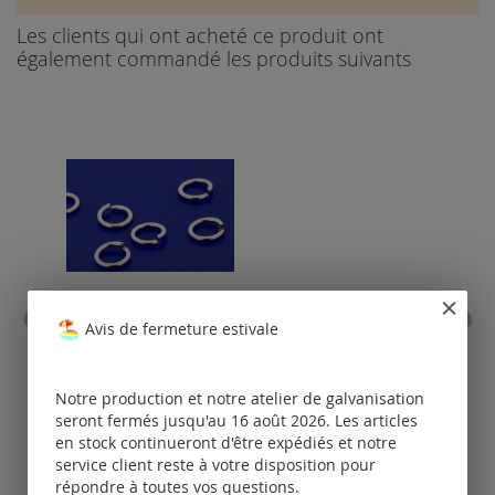
Les clients qui ont acheté ce produit ont
également commandé les produits suivants
Avis de fermeture estivale
anneau de fixation ouvert /
c
acier inoxydable
Notre production et notre atelier de galvanisation
Tarifs
disponibles
seront fermés jusqu'au 16 août 2026. Les articles
uniquement
en stock continueront d'être expédiés et notre
pour les clients
po
service client reste à votre disposition pour
enregistrés.
répondre à toutes vos questions.