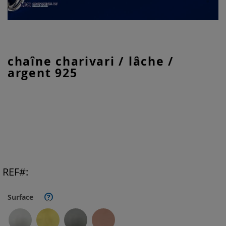
Skip
chaîne charivari / lâche /
to
argent 925
the
beginning
of
the
images
gallery
REF
Surface
?