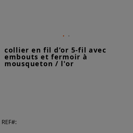
Skip
collier en fil d’or 5-fil avec
to
embouts et fermoir à
the
beginning
mousqueton / l'or
of
the
images
gallery
REF