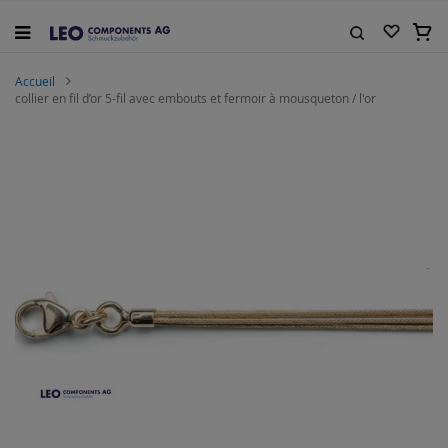
Allez
au
Mon 
contenu
Rechercher
Accueil
collier en fil d’or 5-fil avec embouts et fermoir à mousqueton / l'or
Skip
to
the
end
of
the
images
gallery