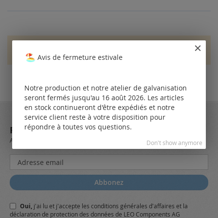
Seuls les utilisateurs enregistrés peuvent écrire des
questions. Veuillez
vous connecter
ou
créer un compte
Avis de fermeture estivale
Notre production et notre atelier de galvanisation
seront fermés jusqu'au 16 août 2026. Les articles
en stock continueront d'être expédiés et notre
service client reste à votre disposition pour
répondre à toutes vos questions.
REJOIGNEZ NOTRE NEWSLETTER
Always stay up to date and find out what's new from the very first hand.
Don't show anymore
Inscription
à
notre
Abbonez
lettre
d’information
Oui,
j'ai lu et j'accepte
les conditions générales
d'affaires et
la
:
déclaration de protection des données
de LEO Components AG