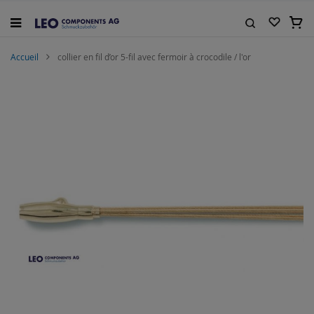
Allez
au
Mon 
contenu
Rechercher
Accueil
collier en fil d’or 5-fil avec fermoir à crocodile / l'or
Skip
to
the
end
of
the
images
gallery