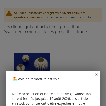
Seuls les utilisateurs enregistrés peuvent écrire des
questions. Veuillez
vous connecter
ou
créer un compte
Les clients qui ont acheté ce produit ont
également commandé les produits suivants
Avis de fermeture estivale
boules côtélées
Notre production et notre atelier de galvanisation
seront fermés jusqu'au 16 août 2026. Les articles
en stock continueront d'être expédiés et notre
Tarifs