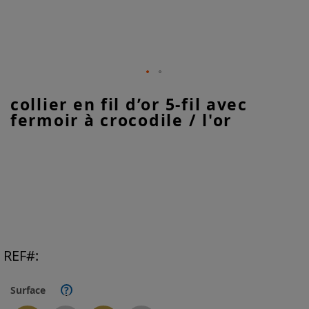
Skip
collier en fil d’or 5-fil avec
to
fermoir à crocodile / l'or
the
beginning
of
the
images
gallery
REF
Surface
?