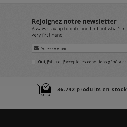
Rejoignez notre newsletter
Always stay up to date and find out what's 
very first hand.
Inscription
à
notre
Oui,
j'ai lu et j'accepte
les conditions générale
lettre
d’information
:
36.742 produits en stock