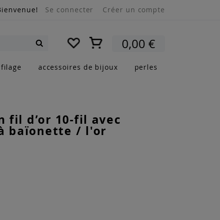
Bienvenue!
Se connecter
Créer un compte
Mon panier
0,00 €
Rechercher
filage
accessoires de bijoux
perles
n fil d’or 10-fil avec
à baïonette / l'or