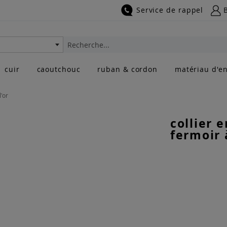
Service de rappel
Rechercher
cuir
caoutchouc
ruban & cordon
matériau d'en
l'or
collier e
fermoir 