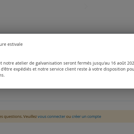
ure estivale
t notre atelier de galvanisation seront fermés jusqu'au 16 août 2026
d'être expédiés et notre service client reste à votre disposition p
ns.
des questions. Veuillez
vous connecter
ou
créer un compte