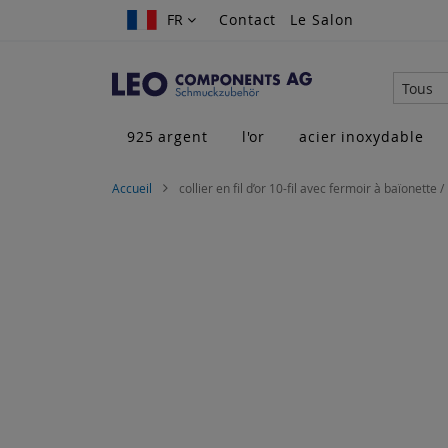
Allez
FR
FR
Contact
Le Salon
au
contenu
Tous
925 argent
l'or
acier inoxydable
Accueil
collier en fil d’or 10-fil avec fermoir à baïonette / 
Skip
to
the
end
of
the
images
gallery