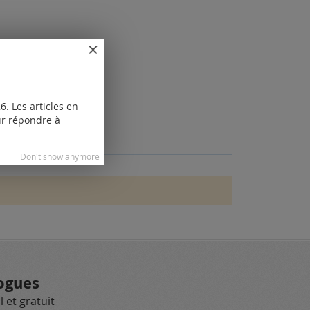
. Les articles en
our répondre à
Don't show anymore
ogues
 et gratuit