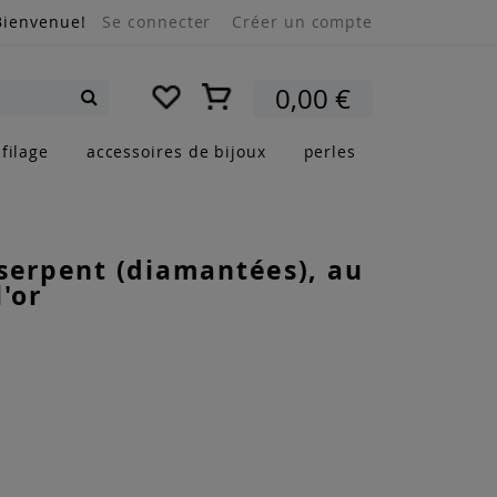
Bienvenue!
Se connecter
Créer un compte
Mon panier
0,00 €
Rechercher
filage
accessoires de bijoux
perles
serpent (diamantées), au
l'or