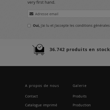
very first hand.
Inscription
à
notre
Oui,
j'ai lu et j'accepte
les conditions générale
lettre
d’information
:
36.742 produits en stock
A propos de nous
Galerie
Contact
Produits
Catalogue imprimé
Production