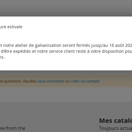
ure estivale
t notre atelier de galvanisation seront fermés jusqu'au 16 août 2026
d'être expédiés et notre service client reste à votre disposition p
ns.
des questions. Veuillez
vous connecter
ou
créer un compte
Mes catal
new from the
Toujours actual