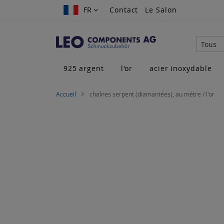
Allez
FR
FR
Contact
Le Salon
au
contenu
Tous
925 argent
l'or
acier inoxydable
Accueil
chaînes serpent (diamantées), au mètre / l'or
Skip
to
the
end
of
the
images
gallery