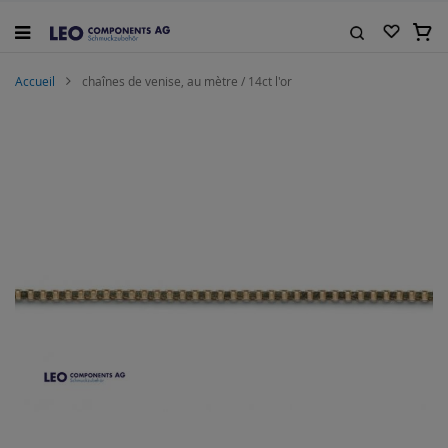
Allez
au
Mon 
contenu
Rechercher
Accueil
chaînes de venise, au mètre / 14ct l'or
Skip
to
the
end
of
the
images
gallery