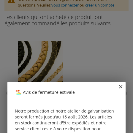
questions. Veuillez
vous connecter
ou
créer un compte
Les clients qui ont acheté ce produit ont
également commandé les produits suivants
Avis de fermeture estivale
cordon cuir tressé / cuir
cor
chevreau (ø 3 - 6 mm)
fer
Notre production et notre atelier de galvanisation
Tarifs
seront fermés jusqu'au 16 août 2026. Les articles
disponibles
en stock continueront d'être expédiés et notre
uniquement
service client reste à votre disposition pour
pour les clients
po