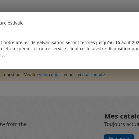
ure estivale
t notre atelier de galvanisation seront fermés jusqu'au 16 août 2026
d'être expédiés et notre service client reste à votre disposition p
ns.
des questions. Veuillez
vous connecter
ou
créer un compte
Mes catal
new from the
Toujours actual
Demande