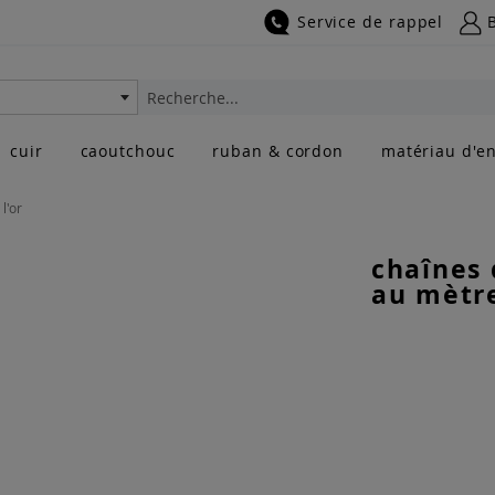
Service de rappel
Rechercher
cuir
caoutchouc
ruban & cordon
matériau d'en
l'or
chaînes 
au mètre