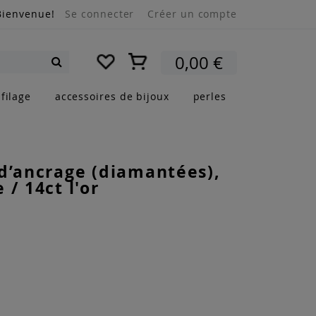
Bienvenue!
Se connecter
Créer un compte
Mon panier
0,00 €
Rechercher
filage
accessoires de bijoux
perles
d’ancrage (diamantées),
 / 14ct l'or