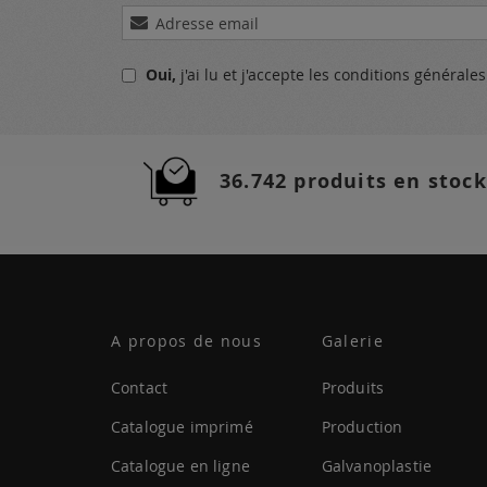
Inscription
à
notre
Oui,
j'ai lu et j'accepte
les conditions générale
lettre
d’information
:
36.742 produits en stock
A propos de nous
Galerie
Contact
Produits
Catalogue imprimé
Production
Catalogue en ligne
Galvanoplastie