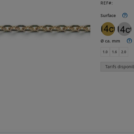
REF
Surface
?
Ø ca. mm
?
1.0
1.6
2.0
Tarifs disponi