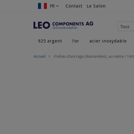
Allez
FR
FR
Contact
Le Salon
au
contenu
Tous
925 argent
l'or
acier inoxydable
Accueil
chaînes d’ancrage (diamantées), au mètre / 14ct 
Skip
to
the
end
of
the
images
gallery