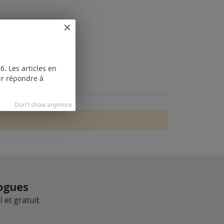
. Les articles en
our répondre à
Don't show anymore
ogues
 et gratuit