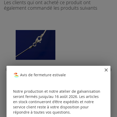
Les clients qui ont acheté ce produit ont
également commandé les produits suivants
chaîne oméga avec
le
Avis de fermeture estivale
fermoir à mousqueton
(ø1mm) / argent 925
Tarifs
Notre production et notre atelier de galvanisation
disponibles
seront fermés jusqu'au 16 août 2026. Les articles
uniquement
po
en stock continueront d'être expédiés et notre
pour les clients
service client reste à votre disposition pour
enregistrés.
répondre à toutes vos questions.