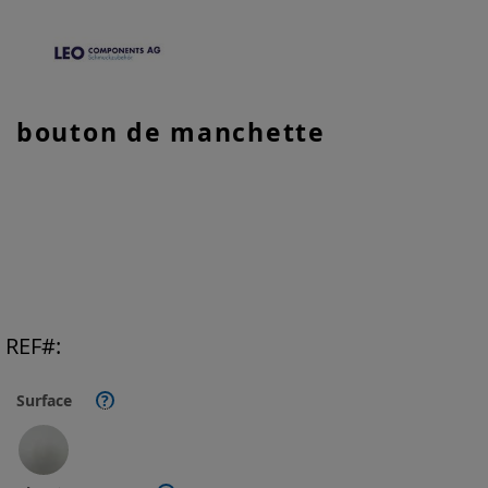
Skip
bouton de manchette
to
the
beginning
of
the
images
gallery
REF
Surface
?