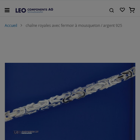
Allez
au
Mon 
contenu
Rechercher
Accueil
chaîne royales avec fermoir à mousqueton / argent 925
Skip
to
the
end
of
the
images
gallery