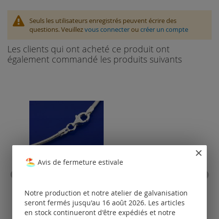
Seuls les utilisateurs enregistrés peuvent écrire des
questions. Veuillez
vous connecter
ou
créer un compte
Les clients qui ont acheté ce produit ont
également commandé les produits suivants
Avis de fermeture estivale
chaîne serpent avec
cor
fermoir à mousqueton
em
Notre production et notre atelier de galvanisation
(ø1.2mm) / argent 925
mou
seront fermés jusqu'au 16 août 2026. Les articles
en stock continueront d'être expédiés et notre
Tarifs