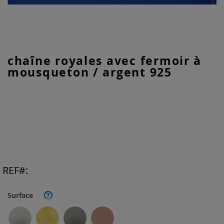
Skip
chaîne royales avec fermoir à
to
mousqueton / argent 925
the
beginning
of
the
images
gallery
REF
Surface
?