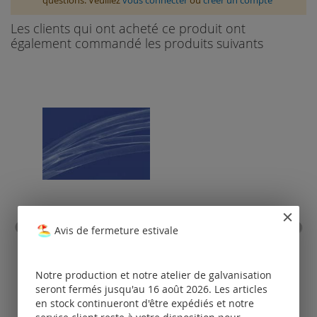
questions. Veuillez
vous connecter
ou
créer un compte
Les clients qui ont acheté ce produit ont
également commandé les produits suivants
caoutchouc au mètre
fil
Avis de fermeture estivale
Tarifs
disponibles
Notre production et notre atelier de galvanisation
uniquement
seront fermés jusqu'au 16 août 2026. Les articles
pour les clients
po
en stock continueront d'être expédiés et notre
enregistrés.