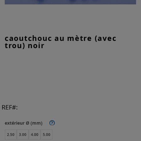
Skip
caoutchouc au mètre (avec
to
trou) noir
the
beginning
of
the
images
gallery
REF
extérieur Ø (mm)
?
2.50
3.00
4.00
5.00