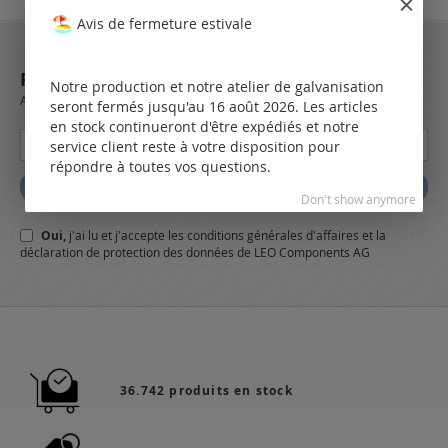
Avis de fermeture estivale
REJOIGNEZ NOTRE NEWSLETTER
Notre production et notre atelier de galvanisation
Always stay up to date and find out what's new from the very first hand.
seront fermés jusqu'au 16 août 2026. Les articles
en stock continueront d'être expédiés et notre
Inscription
service client reste à votre disposition pour
à
répondre à toutes vos questions.
notre
Abbonez
lettre
Don't show anymore
d’information
Oui,
j'ai lu et j'accepte
les conditions générales
d'affaires et
la
:
déclaration de protection des données
de LEO Components AG
36.742 produits en stock