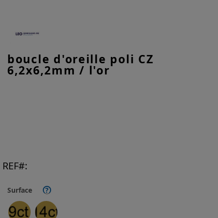
Skip
boucle d'oreille poli CZ
to
6,2x6,2mm / l'or
the
beginning
of
the
images
gallery
REF
Surface
?