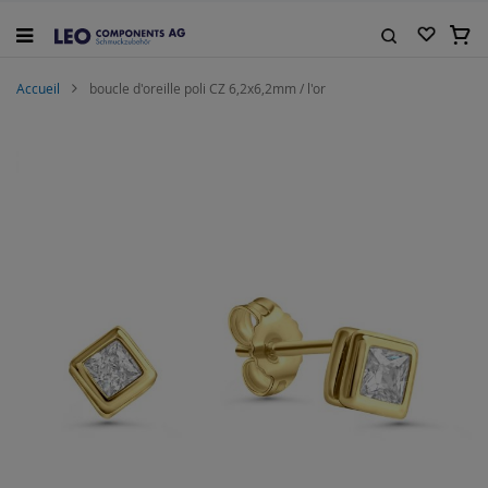
Allez
au
Mon 
contenu
Rechercher
Accueil
boucle d'oreille poli CZ 6,2x6,2mm / l'or
Skip
to
the
end
of
the
images
gallery